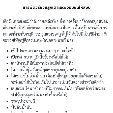
สารพัดวิธีช่วยลูกเตาะแตะจอมซนให้สงบ
เด็กวัยเตาะแตะมีกำลังกายเหลือเฟือ ซึ่งบางครั้งเขาก็อาจจะซุกซนจน
เกินพอดี เด็กๆ มักจะระบายพลังออกมาในทางที่ไม่สร้างสรรค์นัก จน
คุณอดกังวลกับพฤติกรรมรุนแรงของลูกไม่ได้ ต่อไปนี้เป็นวิธีง่ายๆ ที่
จะช่วยให้ลูกรู้สึกสงบและผ่อนคลายมากขึ้นค่ะ
เข้าไปกอดเขา และนวดเบาๆ ตามเนื้อตัว
เปิดเพลงเบาๆ (มีเนื้อร้องหรือไม่ก็ได้)
เล่านิทานที่มีเนื้อหาประโลมใจให้เขาฟัง
ให้อาบน้ำอุ่น (โดยมีคุณคอยดูแลอยู่ใกล้ๆ)
ให้เขาแช่ในอ่างน้ำวน (ต้องมีผู้ใหญ่คอยดูแลใกล้ชิดเช่นกัน)
ระวังอย่าใช้น้ำร้อนเกินไป เพราะเป็นอันตรายสำหรับเด็กเล็ก
เล่นเกมปริศนาคำทายที่ไม่ยากจนเกินไป (สังเกตด้วยว่าเกมจะ
ทำให้ลูกหงุดหงิดงุนงงยิ่งขึ้นหรือไม่)
วาดรูประบายสี
ปั้นดินน้ำมัน