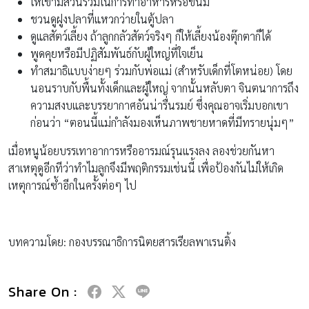
ให้เขามีส่วนร่วมในการทำอาหารหรือขนม
ชวนดูฝูงปลาที่แหวกว่ายในตู้ปลา
ดูแลสัตว์เลี้ยง ถ้าลูกกลัวสัตว์จริงๆ ก็ให้เลี้ยงน้องตุ๊กตาก็ได้
พูดคุยหรือมีปฏิสัมพันธ์กับผู้ใหญ่ที่ใจเย็น
ทำสมาธิแบบง่ายๆ ร่วมกับพ่อแม่ (สำหรับเด็กที่โตหน่อย) โดย
นอนราบกับพื้นทั้งเด็กและผู้ใหญ่ จากนั้นหลับตา จินตนาการถึง
ความสงบและบรรยากาศอันน่ารื่นรมย์ ซึ่งคุณอาจเริ่มบอกเขา
ก่อนว่า “ตอนนี้แม่กำลังมองเห็นภาพชายหาดที่มีทรายนุ่มๆ”
เมื่อหนูน้อยบรรเทาอาการหรืออารมณ์รุนแรงลง ลองช่วยกันหา
สาเหตุดูอีกทีว่าทำไมลูกจึงมีพฤติกรรมเช่นนี้ เพื่อป้องกันไม่ให้เกิด
เหตุการณ์ซ้ำอีกในครั้งต่อๆ ไป
บทความโดย: กองบรรณาธิการนิตยสารเรียลพาเรนติ้ง
Share On :