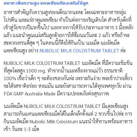
อยาก เพิ่มความสูง แคลเซียมต้องเสริมให้ลูก
อาหารสำคัญกับความสูงของเด็กมากนะคะ โดยเฉพาะอาหารกลุ่ม
โปรตีน และแร่ธาตุแคลเซียม จำเป็นต่อการเจริญเติบโต สำหรับเด็กที่
เข้าสู่วัยขวบปีแรกขึ้นไป นอกจากการให้รับประทานอาหาร 3 มื้อหลัก
แล้ว แนะนำคุณแม่เสริมลูกด้วยการให้ดื่มนมวันละ 2 แก้ว หรือถ้าจะ
สะดวกเทรนดี้สุด ๆ ในตอนนี้ก็คือให้กินเป็น นมเม็ด นมอัดเม็ด
แคลเซียมสูง อย่าง
NUBOLIC MILK COLOSTRUM TABLET
ค่ะ
NUBOLIC MILK COLOSTRUM TABLET นมอัดเม็ด ที่มีความเข้มข้น
ที่สุดโดสสูง 1000 mg. ทำจากน้ำนมเหลืองจากแม่วัว ธรรมชาติ
100% เชื่อว่าเด็ก ๆ จะต้องชอบกันค่ะ เพราะกินง่าย พอเข้าปากเคี้ยว
จะได้รสชาติอร่อย หอมมัน และยังสามารถทานได้ทุกเพศทุกวัย ผ่าน
FDA GMP Australia Made มีความปลอดภัยต่อสุขภาพ
นมอัดเม็ด NUBOLIC MILK COLOSTRUM TABLET มีแคลเซียมสูง
สามารถกินแทนแคลเซียมเม็ดได้ในเด็กเล็กตั้งแต่ 2 ขวบขึ้นไปค่ะ การ
กินนมอัดเม็ด Nubolic Milk Colostrum แนะนำให้ทานพร้อมอาหาร
เช้า วันละ 1-3 เม็ด