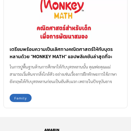
เตรียมพร้อมความเป็นเลิศทางคณิตศาสตร์ให้กับบุตร
หลานด้วย “MONKEY MATH” แอปพลิเคชันล่าสุดที่จะ
ทำให้การเรียนคณิตศาสตร์เป็นเรื่องง่าย
ในการปูพื้นฐานด้านการศึกษาให้กับบุตรหลานนั้น คุณพ่อคุณแม่
สามารถเริ่มต้นจากสิ่งใกล้ตัว อย่างเช่นเรื่องการฝึกทักษะการใช้ภาษา
อังกฤษให้กับบุตรหลานก่อนเป็นอันดับแรก เพราะในปัจจุบันอาจ
ปฏิเสธไม่ได้ว่าในทุก ๆ แง่มุมของการใช้ชีวิตย่อมมีภาษาอังกฤษเข้ามา
เกี่ยวข้อง ดังนั้น การมีทักษะทางภาษาอังกฤษที่แข็งแรงย่อมเป็นข้อได้
Family
เปรียบ