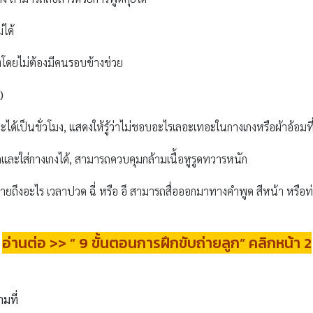
ได้
่นคงโดยไม่ต้องมีคนรอบข้างช่วย
)
้เป็นชั่วโมง, แสดงให้รู้ว่าไม่ชอบอะไรเลอะเทอะในกางเกงหรือผ้าอ้อมที่ใส่อ
ดและใส่กางเกงได้, สามารถควบคุมกล้ามเนื้อหูรูดทวารหนัก
หมายถึงอะไร เวลาปวด ฉี่ หรือ อึ สามารถสื่อออกมาทางคำพูด สีหน้า หรือท่า
อ่านต่อ >> ” 9 ขั้นตอนการฝึกขับถ่ายลูก” คลิกหน้า 2
ามที่