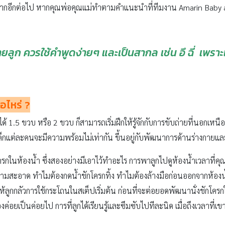
องยากอีกต่อไป หากคุณพ่อคุณแม่ทำตามคำแนะนำที่ทีมงาน Amarin Baby
ูก ควรใช้คำพูดง่ายๆ และเป็นสากล เช่น อึ ฉี่ เพราะเม
่อไหร่
?
ได้ 1.5 ขวบ หรือ 2 ขวบ ก็สามารถเริ่มฝึกให้รู้จักกับการขับถ่ายที่นอกเหนื
งเด็กแต่ละคนจะมีความพร้อมไม่เท่ากัน ขึ้นอยู่กับพัฒนาการด้านร่างกายแ
กโครกในห้องน้ำ ซึ่งสองอย่างมีเอาไว้ทำอะไร การพาลูกไปดูห้องน้ำเวลาที่ค
ความสะอาด ทำไมต้องกดน้ำชักโครกทิ้ง ทำไมต้องล้างมือก่อนออกจากห้องน้ำ
ำให้ลูกกลัวการใช้กระโถนในสเต็ปเริ่มต้น ก่อนที่จะต่อยอดพัฒนานั่งชักโค
งค่อยเป็นค่อยไป การที่ลูกได้เรียนรู้และซึมซับไปทีละนิด เมื่อถึงเวลาที่