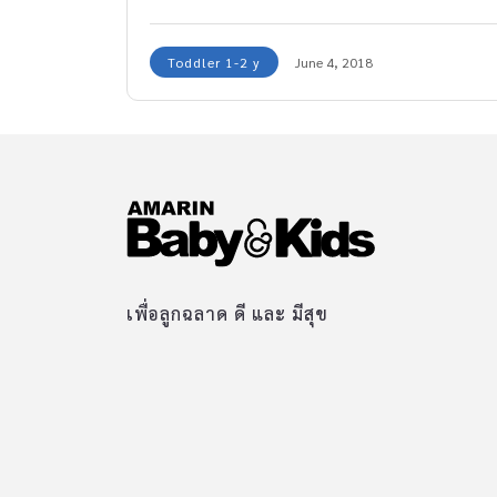
การพลัดหลงง่ายมาก เด็กวัยนี้ชอบเดิน วิ่งไปข้าง
หน้าเวลาเห็นอะไรที่น่าสนใจ ลองนึกภาพตามถ้า
Toddler 1-2 y
June 4, 2018
ลูกวิ่งหายไปกับฝูงชน แล้วแม่วิ่งตามไปไม่ทัน ลูก
หาย!! จะทำยังไง?!
เพื่อลูกฉลาด ดี และ มีสุข