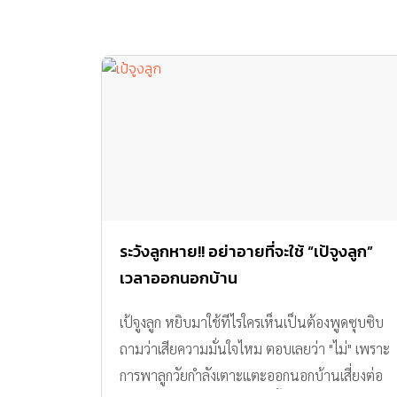
ระวังลูกหาย!! อย่าอายที่จะใช้ “เป้จูงลูก”
เวลาออกนอกบ้าน
เป้จูงลูก หยิบมาใช้ทีไรใครเห็นเป็นต้องพูดซุบซิบ
ถามว่าเสียความมั่นใจไหม ตอบเลยว่า "ไม่" เพราะ
การพาลูกวัยกำลังเตาะแตะออกนอกบ้านเสี่ยงต่อ