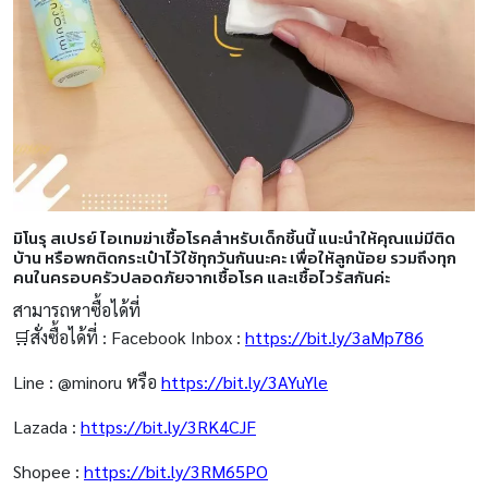
มิโนรุ สเปรย์ ไอเทมฆ่าเชื้อโรคสำหรับเด็กชิ้นนี้ แนะนำให้คุณแม่มีติด
บ้าน หรือพกติดกระเป๋าไว้ใช้ทุกวันกันนะคะ เพื่อให้ลูกน้อย รวมถึงทุก
คนในครอบครัวปลอดภัยจากเชื้อโรค และเชื้อไวรัสกันค่ะ
สามารถหาซื้อได้ที่
🛒สั่งซื้อได้ที่ : Facebook Inbox :
https://bit.ly/3aMp786
Line : @minoru หรือ
https://bit.ly/3AYuYle
Lazada :
https://bit.ly/3RK4CJF
Shopee :
https://bit.ly/3RM65PO