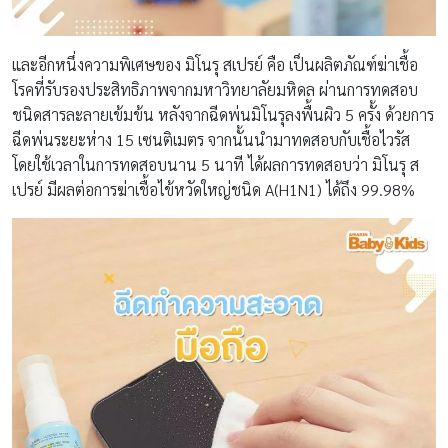
และอีกหนึ่งความพิเศษของ มิโนรุ สเปรย์ คือ เป็นผลิตภัณฑ์ฆ่าเชื้อ
โรคที่รับรองประสิทธิภาพจากมหาวิทยาลัยมหิดล ผ่านการทดสอบ
ชนิดสารละลายเข้มข้น หลังจากฉีดพ่นมิโนรุลงพื้นผิว 5 ครั้ง ด้วยการ
ฉีดพ่นระยะห่าง 15 เซนติเมตร จากนั้นนำมาทดสอบกับเชื้อไวรัส
โดยใช้เวลาในการทดสอบนาน 5 นาที ได้ผลการทดสอบว่า มิโนรุ ส
เปรย์ มีผลต่อการฆ่าเชื้อไข้หวัดใหญ่ชนิด A(H1N1) ได้ถึง 99.98%