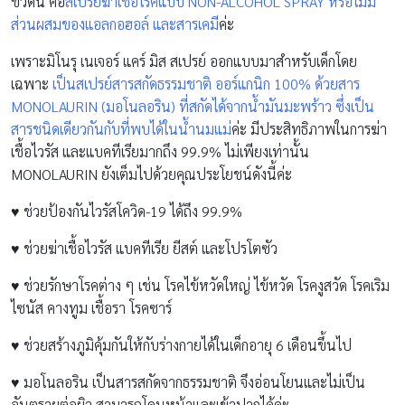
ขวดนี้ คือ
สเปรย์ฆ่าเชื้อโรคแบบ NON-ALCOHOL SPRAY หรือไม่มี
ส่วนผสมของแอลกอฮอล์ และสารเคมี
ค่ะ
เพราะมิโนรุ เนเจอร์ แคร์ มิส สเปรย์ ออกแบบมาสำหรับเด็กโดย
เฉพาะ
เป็นสเปรย์สารสกัดธรรมชาติ ออร์แกนิก 100% ด้วยสาร
MONOLAURIN (มอโนลอริน) ที่สกัดได้จากน้ำมันมะพร้าว ซึ่งเป็น
สารชนิดเดียวกันกับที่พบได้ในน้ำนมแม่
ค่ะ มีประสิทธิภาพในการฆ่า
เชื้อไวรัส และแบคทีเรียมากถึง 99.9% ไม่เพียงเท่านั้น
MONOLAURIN ยังเต็มไปด้วยคุณประโยชน์ดังนี้ค่ะ
♥ ช่วยป้องกันไวรัสโควิด-19 ได้ถึง 99.9%
♥ ช่วยฆ่าเชื้อไวรัส แบคทีเรีย ยีสต์ และโปรโตซัว
♥ ช่วยรักษาโรคต่าง ๆ เช่น โรคไข้หวัดใหญ่ ไข้หวัด โรคงูสวัด โรคเริม
ไซนัส คางทูม เชื้อรา โรคซาร์
♥ ช่วยสร้างภูมิคุ้มกันให้กับร่างกายได้ในเด็กอายุ 6 เดือนขึ้นไป
♥ มอโนลอริน เป็นสารสกัดจากธรรมชาติ จึงอ่อนโยนและไม่เป็น
อันตรายต่อผิว สามารถโดนหน้าและเข้าปากได้ค่ะ