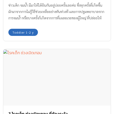
ข่าวเด็ก จมน้ำ มีมาให้ได้ยินกันอยู่บ่อยครั้งเลยค่ะ ซึ่งทุกครั้งที่เกิดขึ้น
มักมาจากการไม่รู้วิธีช่วยเหลืออย่างทันท่วงที และการปฐมพยาบาลจาก
การจมน้ำ หรือบางครั้งก็เกิดจากการที่เผลอเรอของผู้ใหญ่ ที่ปล่อยให้
บุตร หลายคาดสายตา จนเกิดเหตุการณ์น่าเศร้าจากการจมน้ำ
Toddler 1-2 y
7 โรคเด็ก ช่วงเปิดเทอม ที่ต้องระวัง