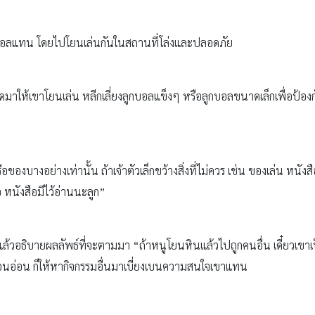
ูกบอลแทน โดยไปโยนเล่นกันในสถานที่โล่งและปลอดภัย
ห้เขาโยนเล่น หลีกเลี่ยงลูกบอลแข็งๆ หรือลูกบอลขนาดเล็กเพื่อป้อง
ือของบางอย่างเท่านั้น ถ้าเจ้าตัวเล็กขว้างสิ่งที่ไม่ควร เช่น ของเล่น หนั
อ หนังสือมีไว้อ่านนะลูก”
า แล้วอธิบายผลลัพธ์ที่จะตามมา “ถ้าหนูโยนหินแล้วไปถูกคนอื่น เดี๋ยวเข
โอนอ่อน ก็ให้หากิจกรรมอื่นมาเบี่ยงเบนความสนใจเขาแทน