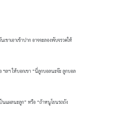
กันเขาเอาเข้าปาก อาจจะลองพับจรวดให้
งสือ ฯลฯ ให้บอกเขา “นี่ลูกบอลนะจ๊ะ ลูกบอล
าเป็นแผลนะลูก” หรือ “ถ้าหนูโยนรถถัง