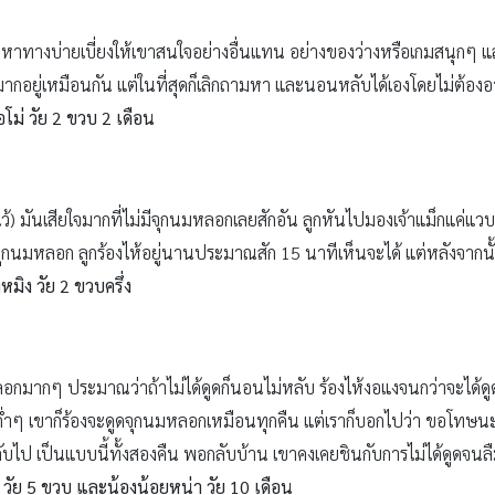
ะหาทางบ่ายเบี่ยงให้เขาสนใจอย่างอื่นแทน อย่างของว่างหรือเกมสนุกๆ แ
งมากอยู่เหมือนกัน แต่ในที่สุดก็เลิกถามหา และนอนหลับได้เองโดยไม่ต้อ
โม่ วัย 2 ขวบ 2 เดือน
้ยงไว้) มันเสียใจมากที่ไม่มีจุกนมหลอกเลยสักอัน ลูกหันไปมองเจ้าแม็กแค่แ
ูดจุกนมหลอก ลูกร้องไห้อยู่นานประมาณสัก 15 นาทีเห็นจะได้ แต่หลังจาก
มิง วัย 2 ขวบครึ่ง
อกมากๆ ประมาณว่าถ้าไม่ได้ดูดก็นอนไม่หลับ ร้องไห้งอแงจนกว่าจะได้ดู
ำๆ เขาก็ร้องจะดูดจุกนมหลอกเหมือนทุกคืน แต่เราก็บอกไปว่า ขอโทษนะค
ลับไป เป็นแบบนี้ทั้งสองคืน พอกลับบ้าน เขาคงเคยชินกับการไม่ได้ดูดจ
วัย 5 ขวบ และน้องน้อยหน่า วัย 10 เดือน