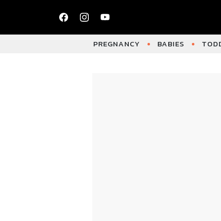
PREGNANCY
BABIES
TODD