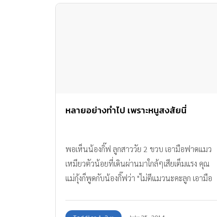
หลายอย่างทำไป เพราะหนูสงสัยนี่
พอเห็นน้องกิ๊ฟ ลูกสาววัย 2 ขวบ เอามือฟาดแมว
เหมียวตัวน้อยที่เดินผ่านมาใกล้ๆเสียเต็มแรง คุณ
แม่กุ้งก็พูดกับน้องกิ๊ฟว่า "ไม่ตีแมวนะคะลูก เอามือ
ลูบตัวมันเบาๆดีกว่าค่ะ"