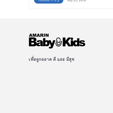
Toddler 1-2 y
July 25, 2014
เพื่อลูกฉลาด ดี และ มีสุข