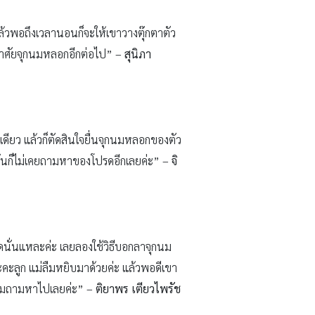
ล้วพอถึงเวลานอนก็จะให้เขาวางตุ๊กตาตัว
งอาศัยจุกนมหลอกอีกต่อไป” –
สุนิภา
วบเดียว แล้วก็ตัดสินใจยื่นจุกนมหลอกของตัว
นั้นก็ไม่เคยถามหาของโปรดอีกเลยค่ะ” –
จิ
ดนั่นแหละค่ะ เลยลองใช้วิธีบอกลาจุกนม
ะลูก แม่ลืมหยิบมาด้วยค่ะ แล้วพอดีเขา
นลืมถามหาไปเลยค่ะ” –
ติยาพร เตียวไพรัช