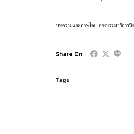
บทความและภาพโดย: กองบรรณาธิการนิตย
Share On :
Tags