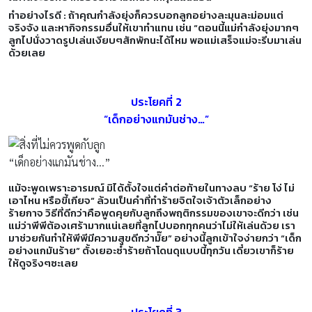
ทำอย่างไรดี : ถ้าคุณกำลังยุ่งก็ควรบอกลูกอย่างละมุนละม่อมแต่
จริงจัง และหากิจกรรมอื่นให้เขาทำแทน เช่น “ตอนนี้แม่กำลังยุ่งมากๆ
ลูกไปนั่งวาดรูปเล่นเงียบๆสักพักนะได้ไหม พอแม่เสร็จแม่จะรีบมาเล่น
ด้วยเลย
ประโยคที่ 2
“เด็กอย่างแกมันช่าง…”
“เด็กอย่างแกมันช่าง…”
แม้จะพูดเพราะอารมณ์ มิได้ตั้งใจแต่คำต่อท้ายในทางลบ “ร้าย โง่ ไม่
เอาไหน หรือขี้เกียจ” ล้วนเป็นคำที่ทำร้ายจิตใจเจ้าตัวเล็กอย่าง
ร้ายกาจ วิธีที่ดีกว่าคือพูดคุยกับลูกถึงพฤติกรรมของเขาจะดีกว่า เช่น
แม่ว่าพีพีต้องเศร้ามากแน่เลยที่ลูกไปบอกทุกคนว่าไม่ให้เล่นด้วย เรา
มาช่วยกันทำให้พีพีมีความสุขดีกว่ามั๊ย” อย่างนี้ลูกเข้าใจง่ายกว่า “เด็ก
อย่างแกมันร้าย” ตั้งเยอะซ้ำร้ายถ้าโดนดุแบบนี้ทุกวัน เดี๋ยวเขาก็ร้าย
ให้ดูจริงๆซะเลย
ประโยคที่ 3