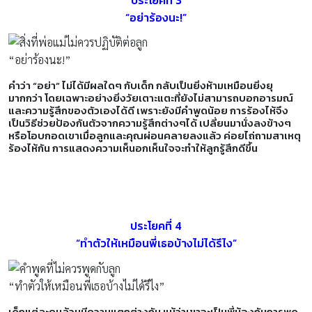
“อย่าร้องนะ!”
“อย่าร้องนะ!”
คำว่า “อย่า” ไม่ได้มีผลใดๆ กับเด็ก กลับเป็นยิ่งห้ามเหมือนยิ่งยุ
มากกว่า โดยเฉพาะอย่างยิ่งวัยเตาะแตะที่ยังไม่สามารถบอกอารมณ์
และความรู้สึกของตัวเองได้ดี เพราะยังมีคำพูดน้อย การร้องไห้จึง
เป็นวิธีช่วยป้องกันตัวจากความรู้สึกต่างๆได้ เปลี่ยนมานั่งลงข้างๆ
หรือโอบกอดเขาเมื่อลูกและคุณผ่อนคลายลงแล้ว ค่อยไถ่ถามสาเหตุ
ร้องไห้กัน การแสดงความเห็นอกเห็นใจจะทำให้ลูกรู้สึกดีขึ้น
ประโยคที่ 4
“ทำตัวให้เหมือนพี่เธอบ้างไม่ได้รึไง”
“ทำตัวให้เหมือนพี่เธอบ้างไม่ได้รึไง”
เด็กแต่ละคนล้วนมีความแตกต่างกัน แม้ว่าเขาจะเป็นพี่น้องกันการพูด