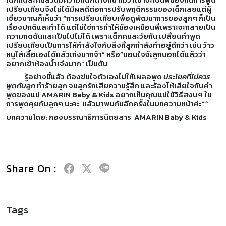
เปรียบเทียบจึงไม่ได้มีผลดีต่อการปรับพฤติกรรมของเด็กเลยแต่ผู้
เชี่ยวชาญก็เห็นว่า “การเปรียบเทียบเพื่อดูพัฒนาการของลูกๆ ก็เป็น
เรื่องปกติและทำได้ แต่ไม่ใช่การทำให้น้องเหมือนพี่เพราะจะกลายเป็น
ความกดดันและเป็นไปไม่ได้ เพราะเด็กคนละวัยกัน เปลี่ยนคำพูด
เปรียบเทียบเป็นการให้กำลังใจกับสิ่งที่ลูกกำลังทำอยู่ดีกว่า เช่น ว้าว
หนูใส่เสื้อเองได้แล้วเก่งมากจ้า” หรือ”ขอบใจจ้ะลูกบอกได้แล้วว่า
อยากเข้าห้องน้ำเจ๋งมาก” เป็นต้น
รู้อย่างนี้แล้ว ต้องข่มใจตัวเองไม่ให้เผลอพูด
ประโยคที่ไม่ควร
พูดกับลูก
ทำร้ายลูก จนลูกรักเสียความรู้สึก และร้องไห้เสียใจกับคำ
พูดของแม่ AMARIN Baby & Kids อยากเห็นคุณแม่ใช้วิธีสงบๆ ใน
การพูดคุยกับลูกๆ นะคะ แล้วมาพบกันอีกครั้งในบทความหน้าค่ะ^^
บทความโดย: กองบรรณาธิการนิตยสาร AMARIN Baby & Kids
Share On :
Tags