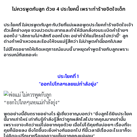
ไม่ควรพูดกับลูก ด้วย 4 ประโยคนี้ เพราะทำร้ายจิตใจเด็ก
ประโยคที่
ไม่ควรพูดกับลูก
กับวัยที่แม่เผลอพูดประโยคทำร้ายจิตใจเจ้า
ตัวเล็กช่างคุย ชวนปวดประสาทและทำให้ฉันคลั่ง!จนระเบิดคำร้ายๆ
ออกไป “เลิกถามโง่ๆสักที ออกไปซะ อย่าทำให้แม่โกรธไปกว่านี้” ลูก
ต่างทำหน้าเหวอและร้องไห้จนแม่รู้สึกว่า
ไม่น่าพูดคำนี้ออกไปเลย
ไม่มีใครอยากให้เกิดเหตุการณ์แบบนี้ มาหยุดคำพูดร้ายกับลูกเพราะ
อารมณ์กันเถอะค่ะ
ประโยคที่ 1
“ออกไปไกลๆเลยแม่กำลังยุ่ง”
“ออกไปไกลๆเลยแม่กำลังยุ่ง”
พูดอย่างนี้อันตรายอย่างไร ผู้เชี่ยวชาญบอกว่า “ยิ่งลูกได้ยินประโยค
นี้มากเท่าไหร่ เท่ากับรู้กำลังรู้สึกว่าถูกผลักไสไปจากคุณมากเท่านั้น
เพราะเขาจะคิดว่าแม่ไม่อยากคุยด้วย เมื่อไม่ได้คุยกันบ่อยๆ เรื่องที่จะ
คุยก็น้อยลง ยิ่งโตขึ้นจะยิ่งห่างกันออกไป ทีนี้เวลามีเรื่องอะไรเขาก็จะ
ไม่คิดจะปรึกษาหรือขอความเห็นจากคุณแน่นอน”