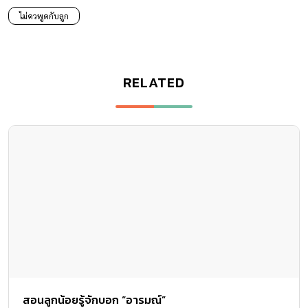
ไม่ควพูดกับลูก
RELATED
สอนลูกน้อยรู้จักบอก “อารมณ์”