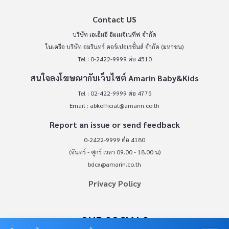
Contact US
บริษัท เอเอ็มอี อิมเมจิเนทีฟ จำกัด
ในเครือ บริษัท อมรินทร์ คอร์เปอเรชั่นส์ จำกัด (มหาชน)
Tel : 0-2422-9999 ต่อ 4510
สนใจลงโฆษณากับเว็บไซต์ Amarin Baby&Kids
Tel : 02-422-9999 ต่อ 4775
Email :
abkofficial@amarin.co.th
Report an issue or send feedback
0-2422-9999 ต่อ 4180
(จันทร์ - ศุกร์ เวลา 09.00 - 18.00 น)
bdcx@amarin.co.th
Privacy Policy
OUR SOCIALS