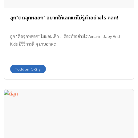
ลูก”ติดจุกหลอก” อยากให้เลิกแต่ไม่รู้ทำอย่างไร คลิก!
ลูก "ติดจุกหลอก" ไม่ยอมเลิก ... ต้องทำอย่างไร Amarin Baby And
Kids มีวิธีการดี ๆ มาบอกค่ะ
Toddler 1-2 y