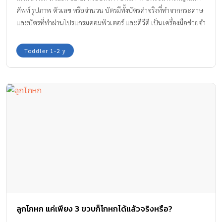
ศัพท์ รูปภาพ ตัวเลข หรือจำนวน บัตรมีทั้งบัตรคำจริงที่ทำจากกระดาษ
และบัตรที่ทำผ่านโปรแกรมคอมพิวเตอร์ และดีวีดี เป็นเครื่องมือช่วยจำ
ช่วยกระตุ้นสมองซีกขวา แฟลชการ์ดช่วยให้เด็กๆ ได้เรียนรู้ได้อย่าง
รวดเร็ว ช่วยพัฒนาทักษะการมองเห็น และทักษะการฟัง แถมยังเป็น
Toddler 1-2 y
กิจกรรมที่ดีสนุกสนานอีกกิจกรรมหนึ่งอีกด้วย
ลูกโกหก แค่เพียง 3 ขวบก็โกหกได้แล้วจริงหรือ?