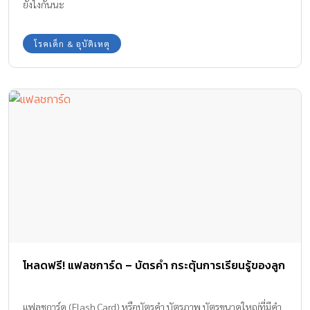
ยังไงกันนะ
โรคเด็ก & อุบัติเหตุ
โหลดฟรี! แฟลชการ์ด – บัตรคำ กระตุ้นการเรียนรู้ของลูก
แฟลชการ์ด (Flash Card) หรือบัตรคำ บัตรภาพ บัตรขนาดใหญ่ที่มีคำ