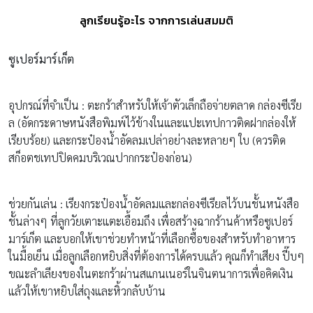
ลูกเรียนรู้อะไร จากการเล่นสมมติ
ซูเปอร์มาร์เก็ต
อุปกรณ์ที่จำเป็น : ตะกร้าสำหรับให้เจ้าตัวเล็กถือจ่ายตลาด กล่องซีเรีย
ล (อัดกระดาษหนังสือพิมพ์ไว้ข้างในและแปะเทปกาวติดฝากล่องให้
เรียบร้อย) และกระป๋องน้ำอัดลมเปล่าอย่างละหลายๆ ใบ (ควรติด
สก็อตชเทปปิดคมบริเวณปากกระป๋องก่อน)
ช่วยกันเล่น : เรียงกระป๋องน้ำอัดลมและกล่องซีเรียลไว้บนชั้นหนังสือ
ชั้นล่างๆ ที่ลูกวัยเตาะแตะเอื้อมถึง เพื่อสร้างฉากร้านค้าหรือซูเปอร์
มาร์เก็ต และบอกให้เขาช่วยทำหน้าที่เลือกซื้อของสำหรับทำอาหาร
ในมื้อเย็น เมื่อลูกเลือกหยิบสิ่งที่ต้องการได้ครบแล้ว คุณก็ทำเสียง ปี๊บๆ
ขณะลำเลียงของในตะกร้าผ่านสแกนเนอร์ในจินตนาการเพื่อคิดเงิน
แล้วให้เขาหยิบใส่ถุงและหิ้วกลับบ้าน