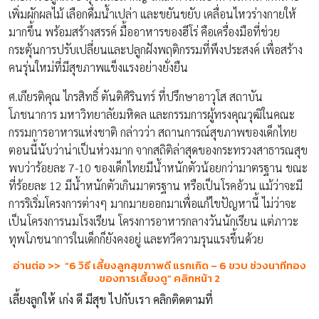
เพิ่มผักผลไม้ เลือกดื่มน้ำเปล่า และขยันขยับ เคลื่อนไหวร่างกายให้
มากขึ้น พร้อมสร้างสรรค์ มื้ออาหารของฮีโร่ คือเครื่องมือที่ช่วย
กระตุ้นการปรับเปลี่ยนและปลูกฝังพฤติกรรมที่พึงประสงค์ เพื่อสร้าง
คนรุ่นใหม่ที่มีสุขภาพแข็งแรงอย่างยั่งยืน
ศ.เกียรติคุณ ไกรสิทธิ์ ตันติศิรินทร์ ที่ปรึกษาอาวุโส สถาบัน
โภชนาการ มหาวิทยาลัยมหิดล และกรรมการผู้ทรงคุณวุฒิในคณะ
กรรมการอาหารแห่งชาติ กล่าวว่า สถานการณ์สุขภาพของเด็กไทย
ตอนนี้นับว่าน่าเป็นห่วงมาก จากสถิติล่าสุดของกระทรวงสาธารณสุข
พบว่าร้อยละ 7-10 ของเด็กไทยมีน้ำหนักตัวน้อยกว่ามาตรฐาน ขณะ
ที่ร้อยละ 12 มีน้ำหนักตัวเกินมาตรฐาน หรือเป็นโรคอ้วน แม้ว่าจะมี
การริเริ่มโครงการต่างๆ มากมายออกมาเพื่อแก้ไขปัญหานี้ ไม่ว่าจะ
เป็นโครงการนมโรงเรียน โครงการอาหารกลางวันนักเรียน แต่ภาวะ
ทุพโภชนาการในเด็กก็ยังคงอยู่ และทวีความรุนแรงขึ้นด้วย
อ่านต่อ >> “6 วิธี เลี้ยงลูกสุขภาพดี แรกเกิด – 6 ขวบ ช่วงนาทีทอง
ของการเลี้ยงดู” คลิกหน้า 2
เลี้ยงลูกให้ เก่ง ดี มีสุข ไปกับเรา คลิกติดตามที่