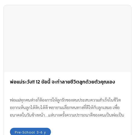
พ่อแม่ระวัง!! 12 ข้อนี้ จะทำลายชีวิตลูกด้วยตัวคุณเอง
พ่อแม่ทุกคนต่างก็ต้องการให้ลูกรักของตนประสบความสำเร็จในชีวิต
อยากเห็นลูกได้ดิบได้ดี พยายามเลือกหนทางที่ดีให้กับลูกเสมอ เพื่อ
อนาคตในวันข้างหน้า…แต่บางครั้งความปรารถนาดีของคนเป็นพ่อเป็น
แม่ก็สร้างปัญหาลูกได้โดยไม่รู้ตัว!
Pre-School 3-6 y