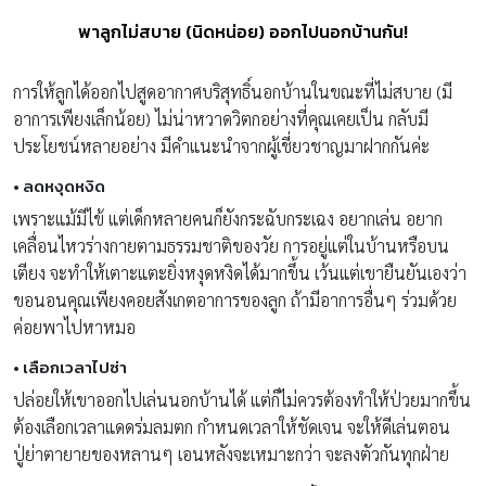
พาลูกไม่สบาย (นิดหน่อย) ออกไปนอกบ้านกัน!
การให้ลูกได้ออกไปสูดอากาศบริสุทธิ์นอกบ้านในขณะที่ไม่สบาย (มี
อาการเพียงเล็กน้อย) ไม่น่าหวาดวิตกอย่างที่คุณเคยเป็น กลับมี
ประโยชน์หลายอย่าง มีคำแนะนำจากผู้เชี่ยวชาญมาฝากกันค่ะ
• ลดหงุดหงิด
เพราะแม้มีไข้ แต่เด็กหลายคนก็ยังกระฉับกระเฉง อยากเล่น อยาก
เคลื่อนไหวร่างกายตามธรรมชาติของวัย การอยู่แต่ในบ้านหรือบน
เตียง จะทำให้เตาะแตะยิ่งหงุดหงิดได้มากขึ้น เว้นแต่เขายืนยันเองว่า
ขอนอนคุณเพียงคอยสังเกตอาการของลูก ถ้ามีอาการอื่นๆ ร่วมด้วย
ค่อยพาไปหาหมอ
• เลือกเวลาไปซ่า
ปล่อยให้เขาออกไปเล่นนอกบ้านได้ แต่ก็ไม่ควรต้องทำให้ป่วยมากขึ้น
ต้องเลือกเวลาแดดร่มลมตก กำหนดเวลาให้ชัดเจน จะให้ดีเล่นตอน
ปู่ย่าตายายของหลานๆ เอนหลังจะเหมาะกว่า จะลงตัวกันทุกฝ่าย