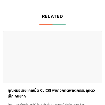
RELATED
คุณหมอเผย! กลเม็ด CLICK! พลิกวิกฤติพฤติกรรมลูกตัว
เล็ก กินยาก
โดย แพทย์หญิง เกศินี โอวาสิทธิ์ กุมารแพทย์ ผู้เชี่ยวชาญด้าน