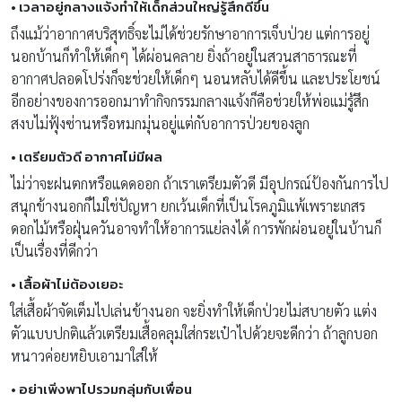
• เวลาอยู่กลางแจ้งทำให้เด็กส่วนใหญ่รู้สึกดีขึ้น
ถึงแม้ว่าอากาศบริสุทธิ์จะไม่ได้ช่วยรักษาอาการเจ็บป่วย แต่การอยู่
นอกบ้านก็ทำให้เด็กๆ ได้ผ่อนคลาย ยิ่งถ้าอยู่ในสวนสาธารณะที่
อากาศปลอดโปร่งก็จะช่วยให้เด็กๆ นอนหลับได้ดีขึ้น และประโยชน์
อีกอย่างของการออกมาทำกิจกรรมกลางแจ้งก็คือช่วยให้พ่อแม่รู้สึก
สงบไม่ฟุ้งซ่านหรือหมกมุ่นอยู่แต่กับอาการป่วยของลูก
• เตรียมตัวดี อากาศไม่มีผล
ไม่ว่าจะฝนตกหรือแดดออก ถ้าเราเตรียมตัวดี มีอุปกรณ์ป้องกันการไป
สนุกข้างนอกก็ไม่ใช่ปัญหา ยกเว้นเด็กที่เป็นโรคภูมิแพ้เพราะเกสร
ดอกไม้หรือฝุ่นควันอาจทำให้อาการแย่ลงได้ การพักผ่อนอยู่ในบ้านก็
เป็นเรื่องที่ดีกว่า
• เสื้อผ้าไม่ต้องเยอะ
ใส่เสื้อผ้าจัดเต็มไปเล่นข้างนอก จะยิ่งทำให้เด็กป่วยไม่สบายตัว แต่ง
ตัวแบบปกติแล้วเตรียมเสื้อคลุมใส่กระเป๋าไปด้วยจะดีกว่า ถ้าลูกบอก
หนาวค่อยหยิบเอามาใส่ให้
• อย่าเพิ่งพาไปรวมกลุ่มกับเพื่อน