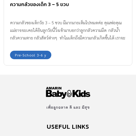
ความกลัวของเด็ก 3 – 5 ขวบ
ความกลัวของเด็กวัย 3 – 5 ขวบ มีมากมายเต็มไปหมดค่ะ คุณพ่อคุณ
แม่อาจจะเคยได้ยินลูกวัยนี้วิ่งเข้ามาบอกว่าลูกกลัวความมืด กลัวน้ำ
กลัวความตาย กลัวสัตว์ต่างๆ ทำไมเด็กถึงมีความกลัวเกิดขึ้นได้ เราจะ
สามารถช่วยให้ลูกเข้าใจความกลัวนี้ได้อย่างไร ความกลัวของเด็กนี้จะ
หายไปเมื่อไหร่ เรามีคำตอบค่ะ
Pre-School 3-6 y
เพื่อลูกฉลาด ดี และ มีสุข
USEFUL LINKS