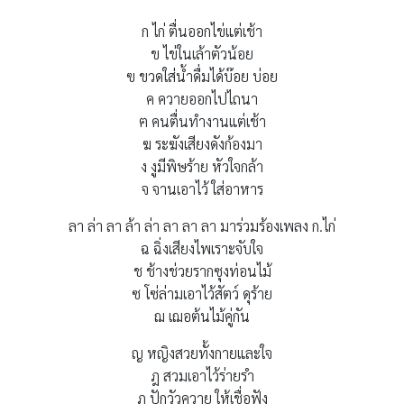
ก ไก่ ตื่นออกไข่แต่เช้า
ข ไข่ในเล้าตัวน้อย
ฃ ขวดใส่น้ำดื่มได้บ๊อย บ่อย
ค ควายออกไปไถนา
ฅ คนตื่นทำงานแต่เช้า
ฆ ระฆังเสียงดังก้องมา
ง งูมีพิษร้าย หัวใจกล้า
จ จานเอาไว้ ใส่อาหาร
ลา ล่า ลา ล้า ล่า ลา ลา ลา มาร่วมร้องเพลง ก.ไก่
ฉ ฉิ่งเสียงไพเราะจับใจ
ช ช้างช่วยรากซุงท่อนไม้
ซ โซ่ล่ามเอาไว้สัตว์ ดุร้าย
ฌ เฌอต้นไม้คู่กัน
ญ หญิงสวยทั้งกายและใจ
ฎ สวมเอาไว้ร่ายรำ
ฏ ปักวัวควาย ให้เชื่อฟัง