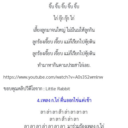
จิ๊บ จิ๊บ จิ๊บ จิ๊บ จิ๊บ
ไก่ กุ๊ก กุ๊ก ไก่
เลี้ยงลูกมาจนใหญ่ ไม่มีนมให้ลูกกิน
ลูกร้องเจี๊ยบ เจี๊ยบ แม่ก็เรียกไปคุ้ยดิน
ลูกร้องเจี๊ยบ เจี๊ยบ แม่ก็เรียกไปคุ้ยดิน
ทำมาหากินตามประสาไก่เอย.
https://www.youtube.com/watch?v=A0s3S2wmlnw
ขอบคุณคลิปวิดีโอจาก : Little Rabbit
4.เพลง ก.ไก่ ตื่นออกไข่แต่เช้า
ลา ล่า ลา ล้า ล่า ลา ลา ลา
ลา ลา ล้า ล่า ลา
ลา ลา ลา ล่า ลา ลา ลา มาร่วมร้องเพลง ก.ไก่