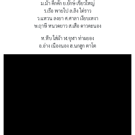
ม.ม้า คึกคัก ย.ยักษ์ เขี้ยวใหญ่
ร.เรือ พายไป ล.ลิง ไต่ราว
ว.แหวน ลงยา ศ.ศาลา เงียบเหงา
ษ.ฤาษี หนวดยาว ส.เสือ ดาวคะนอง
ห.หีบ ใส่ผ้า ฬ.จุฬา ท่าผยอง
อ.อ่าง เนืองนอง ฮ.นกฮูก ตาโต