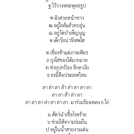
ฐ ไว้วางพระพุทธรูป
ฑ ผิวสวยหน้าขาว
ฒ อยู่ใกล้แล้วอบอุ่น
ณ อยู่วัดบำเพ็ญบุญ
ด เด็กวัยน่ารักสดใส
ต เชื่องช้าแต่ภาคเพียร
ถ ถุงใส่ของได้มากมาย
ท ช่วยปกป้อง รักษาภัย
ธ ธงนี้คือประเทศไทย
ลา ล่า ลา ล้า ล่า ลา ลา ลา
ลา ลา ล้า ล่า ลา
ลา ลา ลา ล่า ลา ลา ลา มาร่วมร้องเพลง ก.ไก่
น สัตว์นำเชื้อโรคร้าย
บ ช่วยให้ความร่มเย็น
ป อยู่ในน้ำสวยงามเด่น