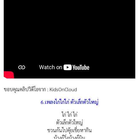
ขอบคุณคลิปวิดีโอจาก : KidsOnCloud
6
.
เพลงไก่ไก่ไก่ ตัวเล็กตัวใหญ่
ไก่ ไก่ ไก่
ตัวเล็กตัวใหญ่
ชวนกันไปคุ้ยเขี่ยหากิน
บ้างก็วิ่งบ้างก็บิน