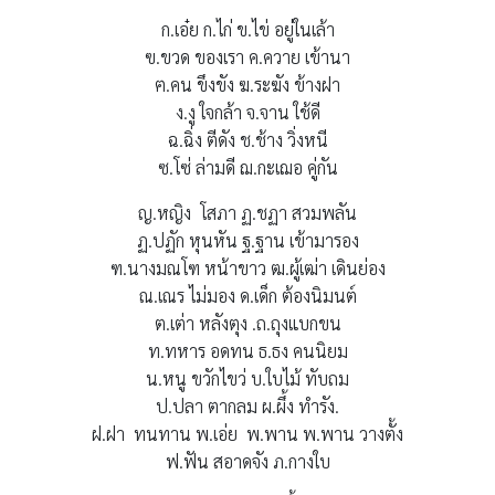
ก.เอ๋ย ก.ไก่ ข.ไข่ อยู่ในเล้า
ฃ.ขวด ของเรา ค.ควาย เข้านา
ฅ.คน ขึงขัง ฆ.ระฆัง ข้างฝา
ง.งู ใจกล้า จ.จาน ใช้ดี
ฉ.ฉิ่ง ตีดัง ช.ช้าง วิ่งหนี
ซ.โซ่ ล่ามดี ฌ.กะเฌอ คู่กัน
ญ.หญิง โสภา ฏ.ชฏา สวมพลัน
ฏ.ปฏัก หุนหัน ฐ.ฐาน เข้ามารอง
ฑ.นางมณโฑ หน้าขาว ฒ.ผู้เฒ่า เดินย่อง
ณ.เณร ไม่มอง ด.เด็ก ต้องนิมนต์
ต.เต่า หลังตุง .ถ.ถุงแบกขน
ท.ทหาร อดทน ธ.ธง คนนิยม
น.หนู ขวักไขว่ บ.ใบไม้ ทับถม
ป.ปลา ตากลม ผ.ผึ้ง ทำรัง.
ฝ.ฝา ทนทาน พ.เอ่ย พ.พาน พ.พาน วางตั้ง
ฟ.ฟัน สอาดจัง ภ.กางใบ