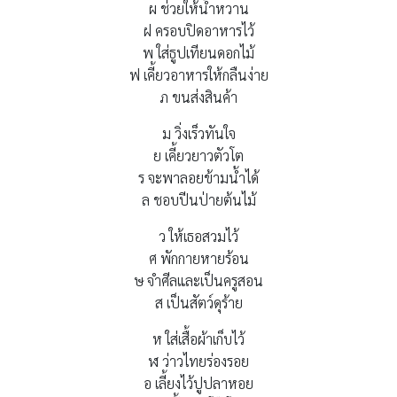
ผ ช่วยให้น้ำหวาน
ฝ ครอบปิดอาหารไว้
พ ใส่ธูปเทียนดอกไม้
ฟ เคี้ยวอาหารให้กลืนง่าย
ภ ขนส่งสินค้า
ม วิ่งเร็วทันใจ
ย เคี้ยวยาวตัวโต
ร จะพาลอยข้ามน้ำได้
ล ชอบปีนป่ายต้นไม้
ว ให้เธอสวมไว้
ศ พักกายหายร้อน
ษ จำศีลและเป็นครูสอน
ส เป็นสัตว์ดุร้าย
ห ใส่เสื้อผ้าเก็บไว้
ฬ ว่าวไทยร่องรอย
อ เลี้ยงไว้ปูปลาหอย