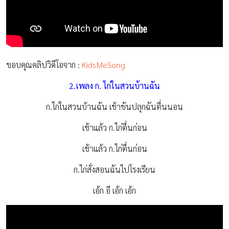
ขอบคุณคลิปวิดีโอจาก :
KidsMeSong
2.เพลง ก. ไก่ในสวนบ้านฉัน
ก.ไก่ในสวนบ้านฉัน​ เช้าขันปลุกฉันตื่นนอน​
เช้าแล้ว ก.ไก่ตื่นก่อน
เช้าแล้ว ก.ไก่ตื่นก่อน
ก.ไก่สั่งสอนฉันไปโรงเรียน
เอ้ก อี เอ้ก เอ้ก