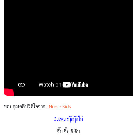
ขอบคุณคลิปวิดีโอจาก :
Nurse Kids
3.เพลงกุ๊กกุ๊กไก่
จิ๊บ จิ๊บ จิ ดิบ