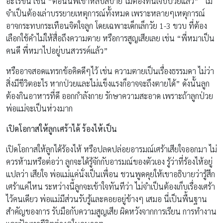
อะไรขึ้น เช่น “ตอนนี้พี่เขาหลับสบาย ไม่ต้องทนเจ็บป่วยแล้ว” ไม่
จำเป็นต้องเล่าบรรยายเหตุการณ์ทั้งหมด เพราะหลายๆเหตุการณ์
อาจกระทบกระเทือนจิตใจลูก โดยเฉพาะเด็กเล็กวัย 1-3 ขวบ ที่ต้อง
เลือกใช้คำไม่ให้สื่อถึงความตาย หรือการสูญเสียเลย เช่น “พี่หมาเป็น
คนดี พี่หมาไปอยู่บนสวรรค์แล้ว”
หรืออาจสอดแทรกข้อคิดดีๆไว้ เช่น ความตายเป็นเรื่องธรรมดา ไม่ว่า
สิ่งมีชีวิตอะไร หากป่วยและไม่แข็งแรงก็อาจจะถึงตายได้” ดังนั้นลูก
ต้องกินอาหารที่ดี ออกกำลังกาย รักษาความสะอาด เพราะถ้าลูกป่วย
พ่อแม่จะเป็นห่วงมาก
เปิดโอกาสให้ลูกเศร้าได้ ร้องไห้เป็น
เปิดโอกาสให้ลูกได้ร้องไห้ หรือปลดปล่อยอารมณ์เศร้าเสียใจออกมา ไม่
ควรห้ามหรือต่อว่า ลูกจะได้รู้จักกับอารมณ์ของตัวเอง รู้ว่าที่ร้องไห้อยู่
แปลว่า เสียใจ พ่อแม่แค่นั่งเป็นเพื่อน ชวนพูดคุยให้เขาอธิบายว่ารู้สึก
เศร้าแค่ไหน ระหว่างนี้ลูกจะเข้าใจทันทีว่า ไม่จำเป็นต้องเก็บเรื่องเศร้า
ไว้คนเดียว พ่อแม่มีส่วนรับรู้และคอยอยู่ข้างๆ เสมอ นี่เป็นพื้นฐาน
สำคัญของการ รับมือกับความสูญเสีย ผิดหวังจากการเรียน การทำงาน