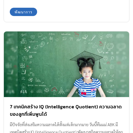
เลือกชม เลือกช็อปปิ้งกันอย่างจุใจ รวมไปถึงกิจกรรมสุดสนุกให้คุณ
พ่อคุณแม่ และคุณลูกสนุกไปด้วยกันแล้ว ยังมีกิจกรรม
พัฒนาการ
“Entrepreneur Kids” ให้เด็ก ๆ ได้ฝึกทักษะการออกร้านขายของ
และเริ่มต้นทำธุรกิจด้วยตัวเอง หนึ่งในหนูน้อยคนเก่ง ที่อยากพาทุกคน
ไปทำความรู้จัก คือ น้องซัน และน้องชายน์ ฝาแฝดอายุ 9 ขวบ มาช่วย
คุณแม่ออกร้าน Nikko Kids ด้วยการเข้าร่วม Project Entrepreneur
Kids ครั้งนี้ เป็นเหมือนอีกแบบฝึกหัดหนึ่งที่คุณแม่พามาเรียนรู้ไปพร้อม
ๆ กัน Nikko Kids ร้านอุปกรณ์ของใช้เด็ก ของน้องซันและน้องชายน์
ฝาแฝดวัย 9 ขวบ ที่มาที่ไปของสินค้า คุณแม่ทำธุรกิจขายอุปกรณ์ของใช้
เด็กทางออนไลน์เป็นอาชีพเสริมอยู่แล้ว มีทั้งถาดข้าว […]
7 เทคนิคสร้าง IQ (Intelligence Quotient) ความฉลาด
ของลูกที่เพิ่มพูนได้
มีปัจจัยที่ส่งเสริมความฉลาดได้ตั้งแต่เด็กมากมาย วันนี้ทีมแม่ ABK มี
เทคนิคสร้าง IQ (Intelligence Quotient) พัฒนาสกิลความฉลาดให้ลูก