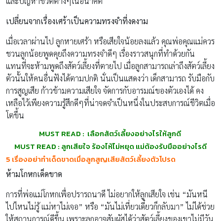
และปัญหาชีวิตต่างๆในอนาคต
เปลี่ยนจากเรื่องเศร้าเป็นความทรงจำที่งดงาม
เมื่อเวลาผ่านไป ลูกหายเศร้า หรือเสียใจน้อยลงแล้ว คุณพ่อคุณแม่ควร
ชวนลูกน้อยพูดคุยถึงความทรงจำดีๆ เรื่องราวสนุกที่ทำด้วยกัน
แทนที่จะห้ามพูดถึงสัตว์เลี้ยงที่ตายไป เมื่อลูกสามารถเล่าถึงสัตว์เลี้ยง
ตัวนั้นให้คนอื่นฟังได้ตามปกติ นั่นเป็นแสดงว่า เด็กสามารถ รับมือกับ
การสูญเสีย ก้าวข้ามความเสียใจ จัดการกับอารมณ์ของตัวเองได้ คง
เหลือไว้เพียงความรู้สึกดีๆที่น่าจดจำเป็นหนึ่งในประสบการณ์ชีวิตเมื่อ
โตขึ้น
MUST READ : เลือกสัตว์เลี้ยงอย่างไรให้ลูกดี
MUST READ : ลูกเสียใจ ร้องไห้ไม่หยุด แม่ต้องรับมืออย่างไรดี
5 เรื่องอย่าทำเด็ดขาดเมื่อลูกสูญเสียสัตว์เลี้ยงตัวโปรด
ห้ามโกหกเด็ดขาด
การที่พ่อแม่โกหกเพื่อปรารถนาดี ไม่อยากให้ลูกเสียใจ เช่น “มันหนี
ไปไหนไม่รู้ แม่หาไม่เจอ” หรือ “มันไม่เที่ยวเดี๋ยวก็กลับมา” ไม่ได้ช่วย
ให้สถานการณ์ดีขึ้น เพราะลูกอาจสัมผัสได้ว่าสัตว์เลี้ยงของเขาไม่มีวัน