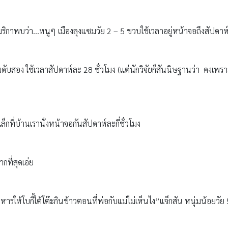
ริกาพบว่า…หนูๆ เมืองลุงแซมวัย 2 – 5 ขวบใช้เวลาอยู่หน้าจอถึงสัปดาห์
ดับสอง ใช้เวลาสัปดาห์ละ 28 ชั่วโมง (แต่นักวิจัยก็สันนิษฐานว่า คงเพราะ
วเล็กที่บ้านเรานั่งหน้าจอกันสัปดาห์ละกี่ชั่วโมง
กที่สุดเอ่ย
้โบกี้ใต้โต๊ะกินข้าวตอนที่พ่อกับแม่ไม่เห็นไง”แจ็กสัน หนุ่มน้อยวัย 