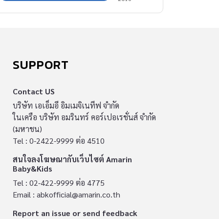
นั้นสังคมไทยจึงต้องการเด็กที่มีพลังอึดอดทน รู้เท่า
ทัน มีทักษะรู้คิด และมีจิตสำนึกที่ดี เป็นเด็กดีที่อยู่
ร่วมกับสังคมได้อย่างมีความสุข” คุณหมอสุริยเดว
ทรีปาตี ผู้อำนวยการสถาบันแห่งชาติเพื่อการ
SUPPORT
พัฒนาเด็กและครอบครัวกล่าวเปิดประเด็น เพื่อชี้
ถึงคุณสมบัติของสุดยอดเด็กไทยในยุคดิจิทัลที่ควร
Contact US
จะต้องมี ทั้งความเก่ง แกร่ง มีทักษะรู้คิด และ
บริษัท เอเอ็มอี อิมเมจิเนทีฟ จำกัด
จิตสำนึกที่ดี เพื่อเป็นแนวทางให้คุณพ่อคุณแม่สร้าง
ในเครือ บริษัท อมรินทร์ คอร์เปอเรชั่นส์ จำกัด
ลูกให้มีคุณภาพครบถ้วน รู้เท่าทันเทคโนโลยี เพื่อ
(มหาชน)
Tel : 0-2422-9999 ต่อ 4510
ให้พ่อแม่ปลูกฝังลักษณะนิสัยที่ดีและพลังอึดอดทน
ให้กับลูกน้อยทุกคนค่ะ เทคโนโลยีช่วยลูกสบายใน
สนใจลงโฆษณากับเว็บไซต์ Amarin
Baby&Kids
วันนี้ แต่จะลำบากในวันหน้า “คนเก่งแต่เห็นแก่ตัว
Tel : 02-422-9999 ต่อ 4775
มีเยอะ จบด็อกเตอร์แต่ไม่คิดจะทำประโยชน์ให้ส่วน
Email :
abkofficial@amarin.co.th
รวมก็มีเยอะ เราไม่ได้ต้องการแบบนั้น หมอเชื่อว่า
Report an issue or send feedback
สังคมไทยก็ไม่ต้องการแบบนั้น” การเป็นสุดยอดเด็ก