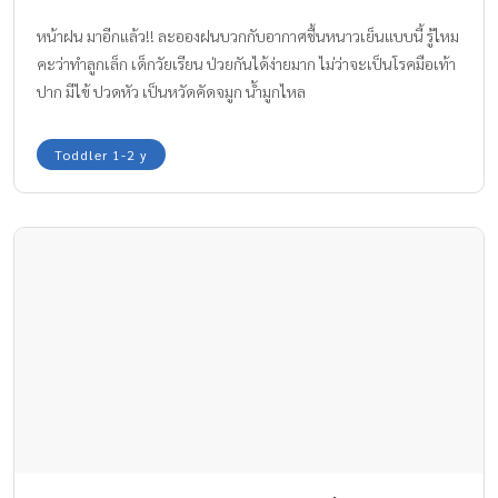
หน้าฝน มาอีกแล้ว!! ละอองฝนบวกกับอากาศชื้นหนาวเย็นแบบนี้ รู้ไหม
คะว่าทำลูกเล็ก เด็กวัยเรียน ป่วยกันได้ง่ายมาก ไม่ว่าจะเป็นโรคมือเท้า
ปาก มีไข้ ปวดหัว เป็นหวัดคัดจมูก น้ำมูกไหล
Toddler 1-2 y