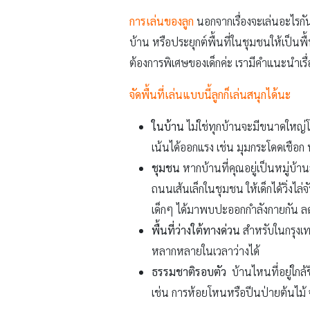
การเล่นของลูก
นอกจากเรื่องจะเล่นอะไรกัน
บ้าน หรือประยุกต์พื้นที่ในชุมชนให้เป็
ต้องการพิเศษของเด็กค่ะ เรามีคำแนะนำเรื
จัดพื้นที่เล่นแบบนี้ลูกก็เล่นสนุกได้นะ
ในบ้าน
ไม่ใช่ทุกบ้านจะมีขนาดใหญ่โต
เน้นได้ออกแรง เช่น มุมกระโดดเชือก ห
ชุมชน
หากบ้านที่คุณอยู่เป็นหมู่บ้า
ถนนเส้นเล็กในชุมชน ให้เด็กได้วิ่งไ
เด็กๆ ได้มาพบปะออกกำลังกายกัน ล
พื้นที่ว่างใต้ทางด่วน
สำหรับในกรุงเท
หลากหลายในเวลาว่างได้
ธรรมชาติรอบตัว
บ้านไหนที่อยู่ใกล
เช่น การห้อยโหนหรือปีนป่ายต้นไม้ 