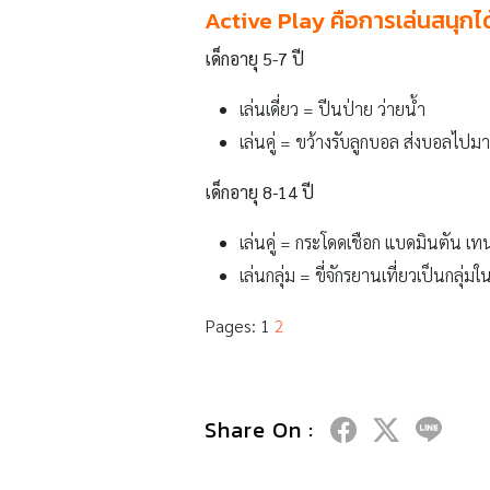
Active Play คือการเล่นสนุกได
เด็กอายุ
5-7 ปี
เล่นเดี่ยว = ปีนป่าย ว่ายน้ำ
เล่นคู่ = ขว้างรับลูกบอล ส่งบอลไปมา
เด็กอายุ
8-14 ปี
เล่นคู่ = กระโดดเชือก แบดมินตัน เท
เล่นกลุ่ม = ขี่จักรยานเที่ยวเป็นกลุ่ม
Pages:
1
2
Share On :