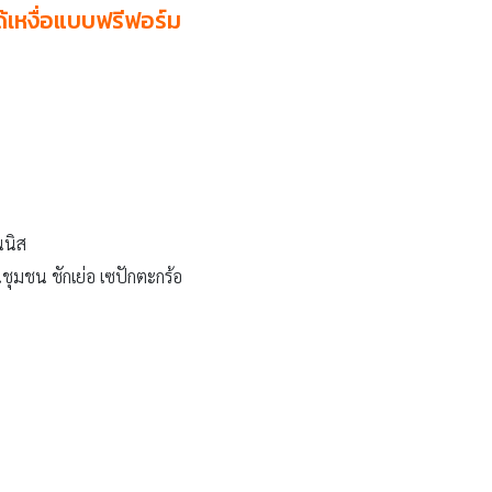
้เหงื่อแบบฟรีฟอร์ม
นนิส
ในชุมชน ชักเย่อ เซปักตะกร้อ