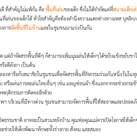
ดี ที่สำคัญไม่แพ้กัน คือ
พื้นที่เล่น
ของเด็ก ซึ่งไม่ได้จำกัดแค่ที่
สนามเด็กเล
นพื้นที่เล่นของเด็กได้ หัวใจสำคัญคือต้องคำนึงความแตกต่างทางเพศ บ
่องการ
จัดพื้นที่ในบ้าน
และในชุมชนมาแบ่งปันกัน
 แต่ถ้าจัดสรรพื้นที่ดีๆ ก็สามารถเพิ่มมุมเล่นให้เด็กๆได้ขยับแข้งขยับขาไ
รือตีลังกา เป็นต้น
นลองหารือกับสมาชิกในชุมชนเพื่อจัดสรรพื้นที่กิจกรรมร่วมกันหนึ่งวันในทุ
ล่จับ หรือเล่นการละเล่นไทยอื่นๆ เช่น มอญซ่อนผ้า ซึ่งนอกจากจะช่วยกระ
ดพฤติกรรมการติดจออีกด้วย
พฯ บริเวณที่มีทางด่วน ชุมชนสามารถจัดการพื้นที่ให้สะอาดและปลอดภัย เ
้ชิดธรรมชาติ อาจจะเป็นสวนหลังบ้าน คุณพ่อคุณแม่ควรเปิดโอกาสให้เด็กๆ 
จะช่วยให้เด็กพัฒนาทักษะทั้งร่างกาย สังคม และสมอง