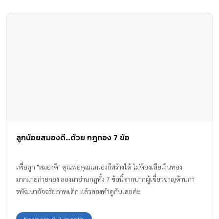
ลูกน้อยสมองดี…ด้วย กฎทอง 7 ข้อ
เพื่อลูก "สมองดี" คุณพ่อคุณแม่เองก็สร้างได้ ไม่ต้องเสียเงินทอง
มากมายก่ายกอง ลองมาอ่านกฎทั้ง 7 ข้อนี้จากปากผู้เชี่ยวชาญด้านกา
รพัฒนาอัจฉริยภาพเด็ก แล้วลองทำดูกันเลยค่ะ
Newborn 0-3 month