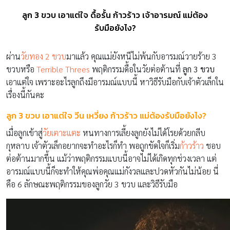
ลูก 3 ขวบ เอาแต่ใจ ดื้อรั้น ก้าวร้าว เจ้าอารมณ์ แม่ต้อง
รับมือยังไง?
ผ่าน
วัยทอง 2 ขวบ
มาแล้ว คุณแม่ยังหนีไม่พ้นกับอารมณ์วายร้าย 3
ขวบหรือ
Terrible Threes
พฤติกรรมดื้อในวัยต่อต้านที่
ลูก 3 ขวบ
เอาแต่ใจ เพราะอะไรลูกถึงมีอารมณ์แบบนี้ หาวิธีรับมือกับเจ้าตัวเล็กใน
เรื่องนี้กันคะ
ลูก 3 ขวบ เอาแต่ใจ วีน เหวี่ยง ก้าวร้าว แม่ต้องรับมือยังไง?
เมื่อลูกเข้าสู่
วัยเตาะแตะ
หนทางการเลี้ยงลูกยังไม่ได้โรยด้วยกลีบ
กุหลาบ เจ้าตัวเล็กอยากจะทำอะไรก็ทำ พอถูกขัดใจก็เริ่ม
ก้าวร้าว
ชอบ
ต่อต้านมากขึ้น แม้ว่าพฤติกรรมแบบนี้อาจไม่ได้เกิดทุกช่วงเวลา แต่
อารมณ์แบบนี้ก็จะทำให้คุณพ่อคุณแม่กังวลและปวดหัวกันไม่น้อย นี่
คือ 6 ลักษณะพฤติกรรมของลูกวัย 3 ขวบ และวิธีรับมือ