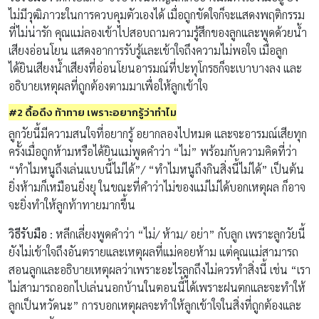
ไม่มีวุฒิภาวะในการควบคุมตัวเองได้ เมื่อถูกขัดใจก็จะแสดงพฤติกรรม
ที่ไม่น่ารัก คุณแม่ลองเข้าไปสอบถามความรู้สึกของลูกและพูดด้วยน้ำ
เสียงอ่อนโยน แสดงอาการรับรู้และเข้าใจถึงความไม่พอใจ เมื่อลูก
ได้ยินเสียงน้ำเสียงที่อ่อนโยนอารมณ์ที่ปะทุโกรธก็จะเบาบางลง และ
อธิบายเหตุผลที่ถูกต้องตามมาเพื่อให้ลูกเข้าใจ
#2 ดื้อดึง ท้าทาย เพราะอยากรู้ว่าทำไม
ลูกวัยนี้มีความสนใจที่อยากรู้ อยากลองไปหมด และจะอารมณ์เสียทุก
ครั้งเมื่อถูกห้ามหรือได้ยินแม่พูดคำว่า “ไม่” พร้อมกับความคิดที่ว่า
“ทำไมหนูถึงเล่นแบบนี้ไม่ได้”/ “ทำไมหนูถึงกินสิ่งนี้ไม่ได้” เป็นต้น
ยิ่งห้ามก็เหมือนยิ่งยุ ในขณะที่คำว่าไม่ของแม่ไม่ได้บอกเหตุผล ก็อาจ
จะยิ่งทำให้ลูกท้าทายมากขึ้น
วิธีรับมือ :
หลีกเลี่ยงพูดคำว่า “ไม่/ ห้าม/ อย่า” กับลูก เพราะลูกวัยนี้
ยังไม่เข้าใจถึงอันตรายและเหตุผลที่แม่คอยห้าม แต่คุณแม่สามารถ
สอนลูกและอธิบายเหตุผลว่าเพราะอะไรลูกถึงไม่ควรทำสิ่งนี้ เช่น “เรา
ไม่สามารถออกไปเล่นนอกบ้านในตอนนี้ได้เพราะฝนตกและจะทำให้
ลูกเป็นหวัดนะ” การบอกเหตุผลจะทำให้ลูกเข้าใจในสิ่งที่ถูกต้องและ