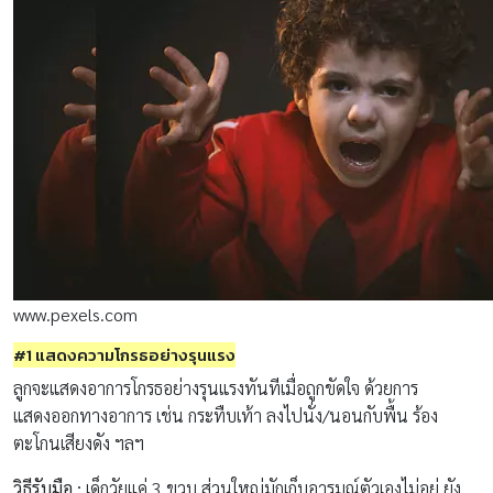
www.pexels.com
#1 แสดงความโกรธอย่างรุนแรง
ลูกจะแสดงอาการโกรธอย่างรุนแรงทันทีเมื่อถูกขัดใจ ด้วยการ
แสดงออกทางอาการ เช่น กระทืบเท้า ลงไปนั่ง/นอนกับพื้น ร้อง
ตะโกนเสียงดัง ฯลฯ
วิธีรับมือ :
เด็กวัยแค่ 3 ขวบ ส่วนใหญ่มักเก็บอารมณ์ตัวเองไม่อยู่ ยัง