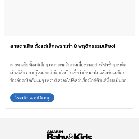
สายตาเสีย ตั้งแต่เล็กเพราะทำ 8 พฤติกรรรมเสี่ยง!
สายตาเสีย ตั้งแต่เล็กๆ เพราะพฤติกรรมเสี่ยงบางอย่างที่ทำซ้ำๆ จนติด
เป็นนิสัย อยากรู้ไหมคะว่ามีอะไรบ้าง เชื่อว่าถ้าบอกไปแล้วพ่อแม่ต้อง
ร้องอ่อตกใจกันแน่ๆ เพราะใครจะไปคิดว่าเรื่องใกล้ตัวแค่นี้จะเป็นผล
เสียระยะยาวทำร้ายสายตาลูกให้แย่ขึ้นมาได้ ทีมงาน Amarin Baby &
Kids จะพาไปดู 8 พฤติกรรมเสี่ยงทำลูกสายตาเสียกันค่ะ
โรคเด็ก & อุบัติเหตุ