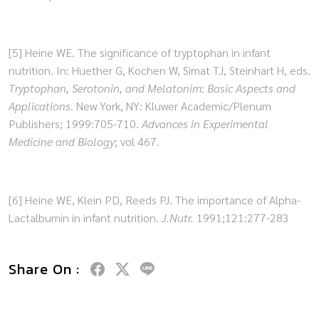
[5] Heine WE. The significance of tryptophan in infant
nutrition. In: Huether G, Kochen W, Simat TJ, Steinhart H, eds.
Tryptophan, Serotonin, and Melatonim
:
Basic Aspects and
Applications
. New York, NY: Kluwer Academic/Plenum
Publishers; 1999:705-710.
Advances in Experimental
Medicine and Biology
; vol 467.
[6] Heine WE, Klein PD, Reeds PJ. The importance of Alpha-
Lactalbumin in infant nutrition.
J.Nutr.
1991;121:277-283
Share On :