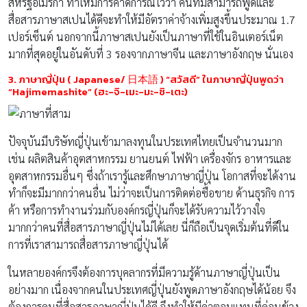
สหรัฐอเมริกา ทำให้มีการคาดการณ์ไว้ว่า คนที่มีสามารถพูดและ
สื่อสารภาษาสเปนได้ดีจะทำให้มีอัตราค่าจ้างเพิ่มสูงขึ้นประมาณ 1.7
เปอร์เซ็นต์ นอกจากนี้ภาษาสเปนยังเป็นภาษาที่ใช้ในอินเตอร์เน็ต
มากที่สุดอยู่ในอันดับที่ 3 รองจากภาษาจีน และภาษาอังกฤษ นั่นเอง
3. ภาษาญี่ปุ่น ( Japanese/ 日本語 ) “สวัสดี” ในภาษาญี่ปุ่นพูดว่า
“Hajimemashite” (ฮะ-จิ-เมะ-มะ-ชิ-เตะ)
ปัจจุบันมีบริษัทญี่ปุ่นเข้ามาลงทุนในประเทศไทยเป็นจำนวนมาก
เช่น ผลิตสินค้าอุตสาหกรรม ยานยนต์ ไฟฟ้า เครื่องจักร อาหารและ
อุตสาหกรรมอื่นๆ ซึ่งถ้าเรารู้และศึกษาภาษาญี่ปุ่น โอกาสที่จะได้งาน
ทำก็จะมีมากกว่าคนอื่น ไม่ว่าจะเป็นการติดต่อซื้อขาย ด้านธุรกิจ การ
ค้า หรือการทำงานร่วมกับองค์กรญี่ปุ่นก็จะได้รับความไว้วางใจ
มากกว่าคนที่สื่อสารภาษาญี่ปุ่นไม่ได้เลย นี่ก็ถือเป็นจุดเริ่มต้นที่ดีใน
การที่เราสามารถสื่อสารภาษาญี่ปุ่นได้
ในหลายองค์กรจึงต้องการบุคลากรที่มีความรู้ด้านภาษาญี่ปุ่นเป็น
อย่างมาก เนื่องจากคนในประเทศญี่ปุ่นยังพูดภาษาอังกฤษได้น้อย จึง
ต้องการคนที่สื่อสารภาษาญี่ปุ่นได้ดี จึงทำให้มีค่าตอบแทนที่ค่อนข้าง