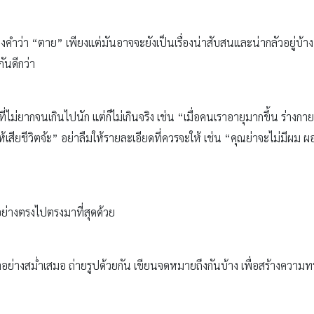
งคำว่า “ตาย” เพียงแต่มันอาจจะยังเป็นเรื่องน่าสับสนและน่ากลัวอยู่บ้า
ันดีกว่า
ไม่ยากจนเกินไปนัก แต่ก็ไม่เกินจริง เช่น “เมื่อคนเราอายุมากขึ้น ร่างกาย
ห้เสียชีวิตจ้ะ” อย่าลืมให้รายละเอียดที่ควรจะให้ เช่น “คุณย่าจะไม่มีผ
ย่างตรงไปตรงมาที่สุดด้วย
อย่างสม่ำเสมอ ถ่ายรูปด้วยกัน เขียนจดหมายถึงกันบ้าง เพื่อสร้างความทรง