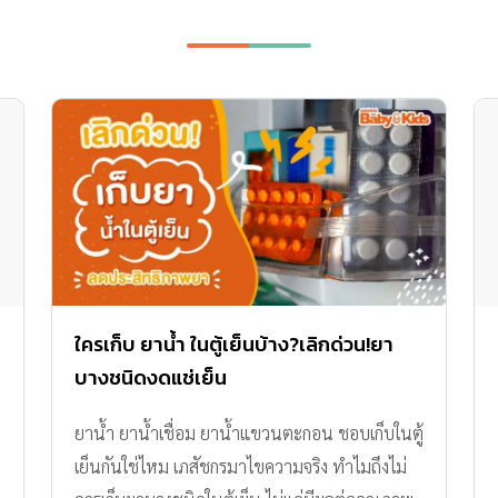
ใครเก็บ ยาน้ำ ในตู้เย็นบ้าง?เลิกด่วน!ยา
บางชนิดงดแช่เย็น
ยาน้ำ ยาน้ำเชื่อม ยาน้ำแขวนตะกอน ชอบเก็บในตู้
เย็นกันใช่ไหม เภสัชกรมาไขความจริง ทำไมถึงไม่