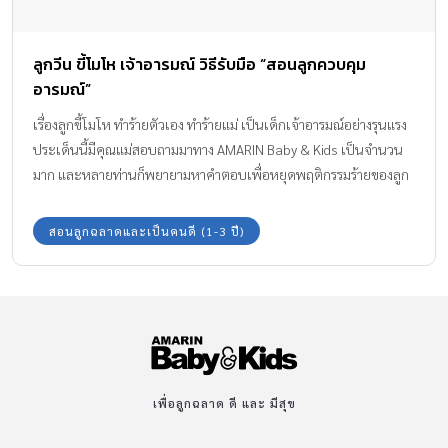
ลูกวีน ขี้โมโห เจ้าอารมณ์ วิธีรับมือ “สอนลูกควบคุม
อารมณ์”
เรื่องลูกขี้โมโห ทำร้ายตัวเอง ทำร้ายแม่ เป็นเด็กเจ้าอารมณ์อย่างรุนแรง
ประเด็นนี้มีคุณแม่สอบถามมาทาง AMARIN Baby & Kids เป็นจำนวน
มาก และหลายท่านก็พยายามหาคำตอบเพื่อหยุดพฤติกรรมร้ายของลูก
นี้ วันนี้มาดูกันค่ะว่าคุณจะป้องกันปัญหานี้ได้อย่างไร
สอนลูกฉลาดและเป็นคนดี (1-3 ปี)
เพื่อลูกฉลาด ดี และ มีสุข