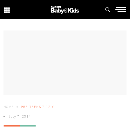
HOME
PRE-TEENS 7-12 Y
July 7, 2014