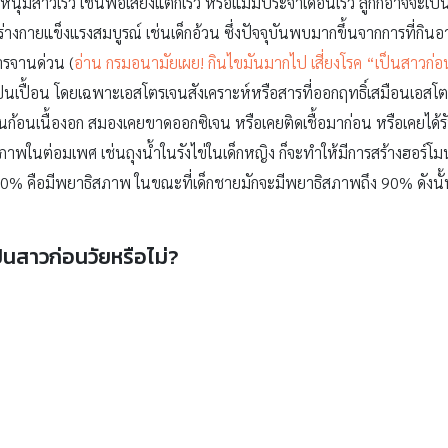
ัยหนุ่มสาวเร็ว เช่นพ่อเสียงแตกเร็ว หรือแม่มีประจำเดือนเร็ว ลูกก็อาจจะเป็
งกายแข็งแรงสมบูรณ์ เช่นเด็กอ้วน ซึ่งปัจจุบันพบมากขึ้นจากการที่กิ
ารจานด่วน (
อ่าน กรมอนามัยเผย! กินไขมันมากไป เสี่ยงโรค “เป็นสาวก่อ
ปนเปื้อน โดยเฉพาะเอสโตรเจนสังเคราะห์หรือสารที่ออกฤทธิ์เสมือนเอสโ
อนเนื้องอก สมองเคยขาดออกซิเจน หรือเคยติดเชื้อมาก่อน หรือเคยได้รับก
าพในต่อมเพศ เช่นถุงน้ำในรังไข่ในเด็กหญิง ก็จะทำให้มีการสร้างฮอร์โ
ีก 10% คือมีพยาธิสภาพ ในขณะที่เด็กชายมักจะมีพยาธิสภาพถึง 90% ดังนั
็นสาวก่อนวัยหรือไม่?