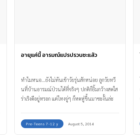
อายุแค่นี้ อารมณ์แปรปรวนซะแล้ว
ทำไมหนอ...ยังไม่ทันเข้าวัยรุ่นสักหน่อย ลูกวัยทวี
นที่บ้านอารมณ์ป่วนได้ที่จริงๆ ปกติก็ยิ้มกว้างสดใส
ร่าเริงดีอยู่หรอก แต่ไหงจู่ๆ ก็หดหู่ขึ้นมาซะงั้นล่ะ
Pre-Teens 7-12 y
August 5, 2014