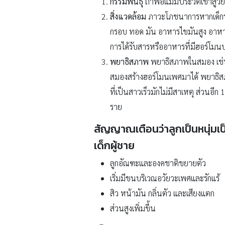
กรรมพันธุ์
ถ้าพ่อแม่มีประวัติเข้าสู่ว
สิ่งแวดล้อม
ภาวะโภชนาการหากเด็กร่า
กรอบ ทอด มัน อาหารไขมันสูง อาห
การได้รับสารหรืออาหารที่มีฮอร์โมน
พยาธิสภาพ
พยาธิสภาพในสมอง เช่นก้
สมองสร้างฮอร์โมนเพศมาได้ พยาธิสภ
ที่เป็นสาวเร็วมักไม่มีสาเหตุ ส่วนอ
ราย
สัญญาณเตือนว่าลูกเป็นหนุ่มเป
เด็กผู้ชาย
ลูกอัณฑะและองคชาติขยายตัว
เริ่มมีขนบริเวณอวัยวะเพศและรักแร้
สิว หน้ามัน กลิ่นตัว และเสียงแตก
ส่วนสูงเพิ่มขึ้น