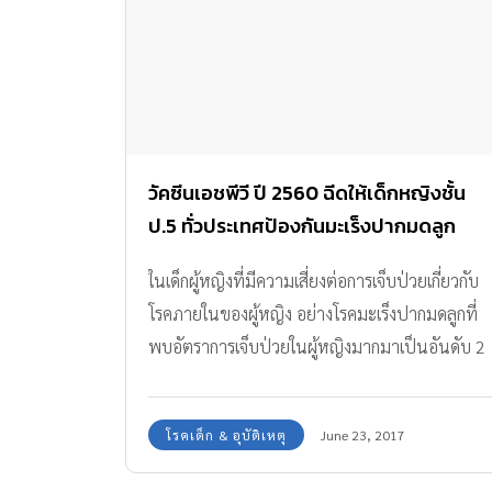
วัคซีนเอชพีวี ปี 2560 ฉีดให้เด็กหญิงชั้น
ป.5 ทั่วประเทศป้องกันมะเร็งปากมดลูก
ในเด็กผู้หญิงที่มีความเสี่ยงต่อการเจ็บป่วยเกี่ยวกับ
โรคภายในของผู้หญิง อย่างโรคมะเร็งปากมดลูกที่
พบอัตราการเจ็บป่วยในผู้หญิงมากมาเป็นอันดับ 2
ดังนั้นจึงมีความจำเป็นที่เด็กหญิงควรต้องได้รับการ
ฉีด วัคซีนเอชพีวี ปี 2560 ทีมงาน Amarin Baby &
โรคเด็ก & อุบัติเหตุ
June 23, 2017
Kids มีรายละเอียดในการรับฉีดวัคซีนเอชพีวี
สำหรับเด็ก ป.5 ทั่วประเทศ ให้ผู้ปกครองได้ทราบ