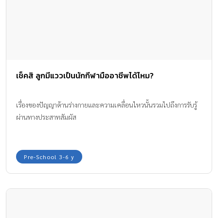
เช็คสิ ลูกมีแววเป็นนักกีฬามืออาชีพได้ไหม?
เรื่องของปัญญาด้านร่างกายและความเคลื่อนไหวนั้นรวมไปถึงการรับรู้
ผ่านทางประสาทสัมผัส
Pre-School 3-6 y