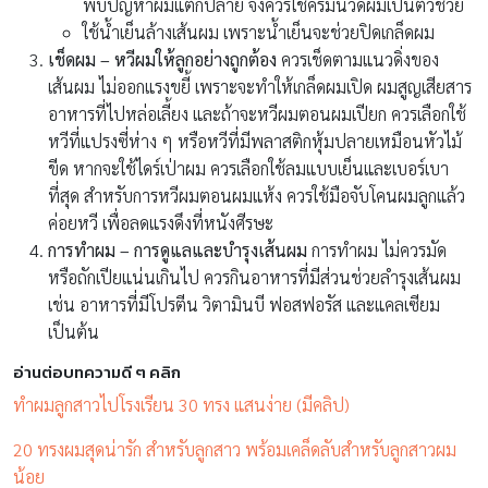
พบปัญหาผมแตกปลาย จึงควรใช้ครีมนวดผมเป็นตัวช่วย
ใช้น้ำเย็นล้างเส้นผม เพราะน้ำเย็นจะช่วยปิดเกล็ดผม
เช็ดผม – หวีผมให้ลูกอย่างถูกต้อง
ควรเช็ดตามแนวดิ่งของ
เส้นผม ไม่ออกแรงขยี้ เพราะจะทำให้เกล็ดผมเปิด ผมสูญเสียสาร
อาหารที่ไปหล่อเลี้ยง และถ้าจะหวีผมตอนผมเปียก ควรเลือกใช้
หวีที่แปรงซี่ห่าง ๆ หรือหวีที่มีพลาสติกหุ้มปลายเหมือนหัวไม้
ขีด หากจะใช้ไดร์เป่าผม ควรเลือกใช้ลมแบบเย็นและเบอร์เบา
ที่สุด สำหรับการหวีผมตอนผมแห้ง ควรใช้มือจับโคนผมลูกแล้ว
ค่อยหวี เพื่อลดแรงดึงที่หนังศีรษะ
การทำผม – การดูแลและบำรุงเส้นผม
การทำผม ไม่ควรมัด
หรือถักเปียแน่นเกินไป ควรกินอาหารที่มีส่วนช่วยลำรุงเส้นผม
เช่น อาหารที่มีโปรตีน วิตามินบี ฟอสฟอรัส และแคลเซียม
เป็นต้น
อ่านต่อบทความดี ๆ คลิก
ทำผมลูกสาวไปโรงเรียน 30 ทรง แสนง่าย (มีคลิป)
20 ทรงผมสุดน่ารัก สำหรับลูกสาว พร้อมเคล็ดลับสำหรับลูกสาวผม
น้อย