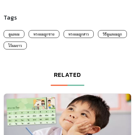
Tags
ดูแลผม
ทรงผมลูกชาย
ทรงผมลูกสาว
วิธีดูแลผมลูก
ไว้ผมยาว
RELATED