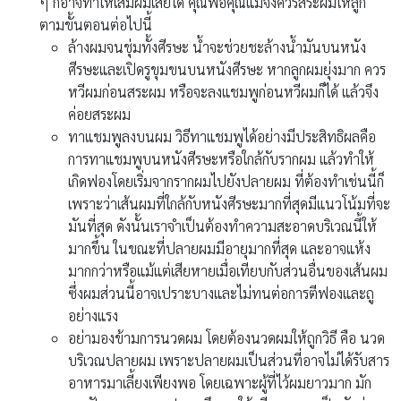
ๆ ก็อาจทำให้เส้มผมเสียได้ คุณพ่อคุณแม่จึงควรสระผมให้ลูก
ตามขั้นตอนต่อไปนี้
ล้างผมจนชุ่มทั้งศีรษะ น้ำจะช่วยชะล้างน้ำมันบนหนัง
ศีรษะและเปิดรูขุมขนบนหนังศีรษะ หากลูกผมยุ่งมาก ควร
หวีผมก่อนสระผม หรือจะลงแชมพูก่อนหวีผมก็ได้ แล้วจึง
ค่อยสระผม
ทาแชมพูลงบนผม วิธีทาแชมพูได้อย่างมีประสิทธิผลคือ
การทาแชมพูบนหนังศีรษะหรือใกล้กับรากผม แล้วทำให้
เกิดฟองโดยเริ่มจากรากผมไปยังปลายผม ที่ต้องทำเช่นนี้ก็
เพราะว่าเส้นผมที่ใกล้กับหนังศีรษะมากที่สุดมีแนวโน้มที่จะ
มันที่สุด ดังนั้นเราจำเป็นต้องทำความสะอาดบริเวณนี้ให้
มากขึ้น ในขณะที่ปลายผมมีอายุมากที่สุด และอาจแห้ง
มากกว่าหรือแม้แต่เสียหายเมื่อเทียบกับส่วนอื่นของเส้นผม
ซึ่งผมส่วนนี้อาจเปราะบางและไม่ทนต่อการตีฟองและถู
อย่างแรง
อย่ามองข้ามการนวดผม โดยต้องนวดผมให้ถูกวิธี คือ นวด
บริเวณปลายผม เพราะปลายผมเป็นส่วนที่อาจไม่ได้รับสาร
อาหารมาเลี้ยงเพียงพอ โดยเฉพาะผู้ที่ไว้ผมยาวมาก มัก