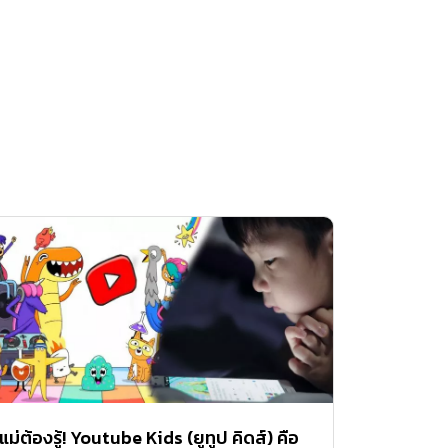
แม่ต้องรู้! Youtube Kids (ยูทูป คิดส์) คือ