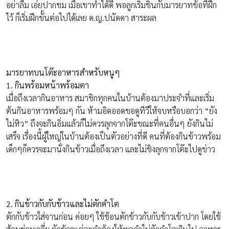
อย่าลืม เอ่ยปากชม เมื่อเขาทำได้ดี พอลูกเริ่มชินกับมารยาทข้อที่ฝึก
ไว้ ก็เริ่มฝึกขั้นต่อไปได้เลย ด.ญ.ปนัดดา สาระผล
มารยาทบนโต๊ะอาหารสำหรับหนูๆ
1. กินพร้อมหน้าพร้อมตา
เมื่อถึงเวลากินอาหาร สมาชิกทุกคนในบ้านต้องมาประจำที่และเริ่ม
ต้นกินอาหารพร้อมๆ กัน ห้ามอิดออดขอดูทีวีให้จบหรือบอกว่า “ยัง
ไม่หิว” ถึงจะกินอิ่มแล้วก็ไม่ควรลุกจากโต๊ะขณะที่คนอื่นๆ ยังกินไม่
เสร็จ เรื่องนี้ผู้ใหญ่ในบ้านต้องเป็นตัวอย่างที่ดี คนที่ต้องกินข้าวพร้อม
เด็กๆก็ควรจะมานั่งกินข้าวเมื่อถึงเวลา และไม่ชิงลุกจากโต๊ะไปดูข่าว
2. กินข้าวกับกับข้าวและไม่ตักคำโต
ตักกับข้าวใส่จานก่อน ค่อยๆ ใช้ช้อนตักข้าวกับกับข้าวเข้าปาก โดยใช้