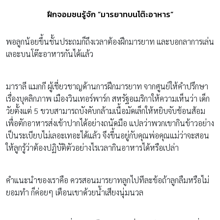
ฝึกจอมซนรู้จัก “มารยาทบนโต๊ะอาหาร”
พอลูกน้อยขึ้นชั้นประถมก็ถึงเวลาต้องฝึกมารยาท และบอกลาการเล่น
เลอะบนโต๊ะอาหารกันได้แล้ว
มาราลี แมกกี ผู้เชี่ยวชาญด้านการฝึกมารยาท จากศูนย์ให้คำปรึกษา
เรื่องบุคลิกภาพ เมืองวินเทอร์พาร์ก สหรัฐอเมริกาให้ความเห็นว่า เด็ก
วัยตั้งแต่ 5 ขวบสามารถบังคับกล้ามเนื้อมัดเล็กให้หยิบจับช้อนส้อม
เพื่อตักอาหารส่งเข้าปากได้อย่างถนัดมือ แปลว่าพวกเขากินข้าวอย่าง
เป็นระเบียบไม่เลอะเทอะได้แล้ว จึงขึ้นอยู่กับคุณพ่อคุณแม่ว่าจะสอน
ให้ลูกรู้ว่าต้องปฏิบัติตัวอย่างไรเวลากินอาหารได้หรือเปล่า
คำแนะนำของเราคือ ควรสอนมารยาทลูกไปทีละข้อถ้าลูกลืมหรือไม่
ยอมทำ ก็ค่อยๆ เตือนเขาด้วยน้ำเสียงนุ่มนวล