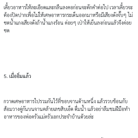
เคี้ยวอาหารให้ละเอียดและกลืนลงคอก่อนจะตักคำต่อไป เวลาเคี้ยวจะ
ต้องปิดปากเพื่อไม่ให้เศษอาหารกระเด็นออกมาหรือมีเสียงดังจั๊บๆ ไม่
ซดน้ำแกงเสียงดังถ้าน้ำแกงร้อน ค่อยๆ เป่าให้เย็นลงก่อนแล้วจึงค่อย
ซด
5. เมื่ออิ่มแล้ว
กวาดเศษอาหารไปรวมกันไว้ที่ขอบจานด้านหนึ่ง แล้วรวบช้อนกับ
ส้อมวางคู่กันบนจานคล้ายเลขสิบเอ็ด ดื่มน้ำ แล้วอย่าลืมชมฝีมือทำ
อาหารของพ่อครัวแม่ครัวเอกประจำบ้านด้วยล่ะ