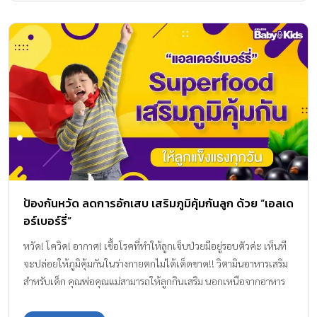
ป้องกันหวัด ลดการอักเสบ เสริมภูมิคุ้มกันลูก ด้วย “เอลเด
อร์เบอร์รี่”
หวัด! โควิด! อากาศ! เชื้อโรคที่ทำให้ลูกเจ็บป่วยมีอยู่รอบตัวค่ะ เห็นที
จะปล่อยให้ภูมิคุ้มกันในร่างกายตกไม่ได้เด็ดขาด!! วิตามินอาหารเสริม
สำหรับเด็ก คุณพ่อคุณแม่สามารถให้ลูกกินเสริม นอกเหนือจากอาหาร
มื้อหลักได้นะคะ กองบรรณาธิการ Amamrin Baby & Kids มีนี่จ๊ะ
วิตามินเสริมภูมิคุ้มกัน ที่สกัดจากผลไม้มหัศจรรย์ “เอลเดอร์เบอร์รี่