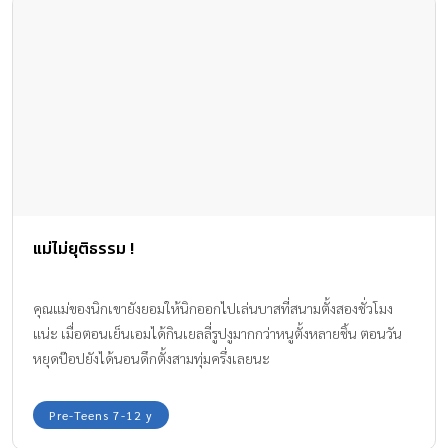
แม่ไม่ยุติธรรม !
คุณแม่ของนิกเขายังยอมให้นิกออกไปเล่นบาสที่สนามตั้งสองชั่วโมง
แน่ะ เมื่อตอนเย็นเอมได้กินเยลลี่รูปงูมากกว่าหนูตั้งหลายชิ้น ตอนวัน
หยุดป๊อปยังได้นอนดึกตั้งสามทุ่มครึ่งเลยนะ
Pre-Teens 7-12 y