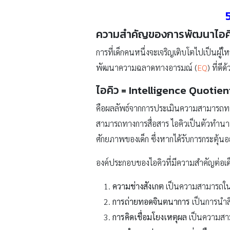
ความสำคัญของการพัฒนาไอคิว 
การที่เด็กคนหนึ่งจะเจริญเติบโตไปเป็นผู้
พัฒนาความฉลาดทางอารมณ์ (
EQ
) ที่ด
ไอคิว = Intelligence Quotient
คือผลลัพธ์จากการประเมินความสามารถทางเ
สามารถทางการสื่อสาร ไอคิวเป็นตัวทํา
ศักยภาพของเด็ก ซึ่งหากได้รับการกระตุ้
องค์ประกอบของไอคิวที่มีความสําคัญต่อเด็กวั
ความช่างสังเกต
เป็นความสามารถในกา
การถ่ายทอดจินตนาการ
เป็นการนําส
การคิดเชื่อมโยงเหตุผล
เป็นความสามา