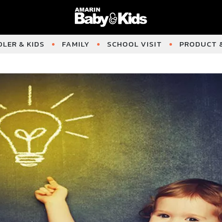
LER & KIDS
FAMILY
SCHOOL VISIT
PRODUCT &