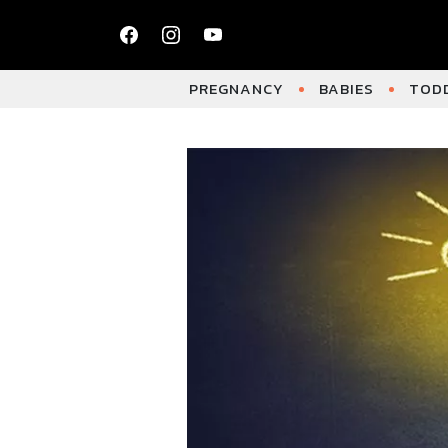
PREGNANCY
BABIES
TODD