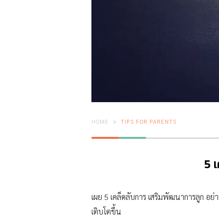
HOME
TIPS FOR PARENTS
5 
เผย 5 เคล็ดลับการ เสริมพัฒนาการลูก อย่าง
เติบโตขึ้น