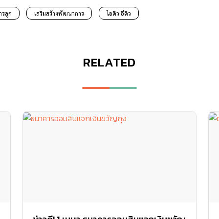
ารลูก
เสริมสร้างพัฒนาการ
ไอคิว อีคิว
RELATED