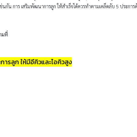
่นกัน การ เสริมพัฒนาการลูก ให้สำเร็จได้ควรทำตามเคล็ดลับ 5 ประการดัง
ามที่
การลูก ให้มีอีคิวและไอคิวสูง