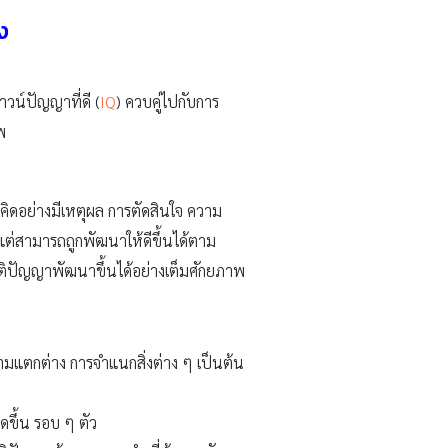
ง
าวน์ปัญญาที่ดี (
IQ
) ควบคู่ไปกับการ
พ
ิดอย่างมีเหตุผล การตัดสินใจ ความ
ิด แต่สามารถถูกพัฒนาให้ดีขึ้นได้ตาม
สติปัญญาพัฒนาขึ้นได้อย่างเต็มศักยภาพ
แตกต่าง การจําแนกสิ่งต่าง ๆ เป็นต้น
ดขึ้น รอบ ๆ ตัว