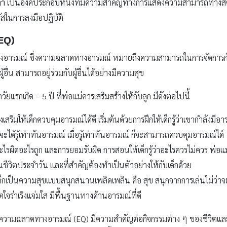
ตา
เป็นองค์ประกอบหนึ่งที่มีความสําคัญทางการแสดงความสามารถทางสติ
ในการลงมือปฏิบัติ
(EQ)
งอารมณ์ ซึ่งความฉลาดทางอารมณ์ หมายถึงความสามารถในการจัดการกั
่น สามารถอยู่ร่วมกับผู้อื่นได้อย่างมีความสุข
ยแรกเกิด – 5 ปี ที่พ่อแม่ควรเสริมสร้างให้กับลูก มีดังต่อไปนี้
ริมให้เด็กควบคุมอารมณ์ได้ดี เริ่มต้นด้วยการฝึกให้เด็กรู้ว่าเขากําลังมีอ
็กจะได้รู้เท่าทันอารมณ์ เมื่อรู้เท่าทันอารมณ์ ก็จะสามารถควบคุมอารมณ์ได์
่าอะไรผิดอะไรถูก และการยอมรับผิด การสอนให้เด็กรู้ว่าอะไรควรไม่ควร พ่อแม
 ในชีวิตประจําวัน และที่สําคัญต้องทําเป็นตัวอย่างให้กับเด็กด้วย
็กเป็นความสุขแบบสนุกสนานเพลิดเพลิน คือ สุข สนุกจากการเล่นไม่ว่าจะ
ตใจร่าเริงแจ่มใส มีพื้นฐานทางด้านอารมณ์ที่ดี
มฉลาดทางอารมณ์ (EQ) มีความสําคัญต่อกิจกรรมต่าง ๆ ของชีวิตและทั้