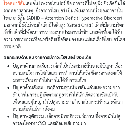
โรคสมาธิสั้น
เสมอไป เพราะไฮเปอร์ คือ อาการที่ไม่อยู่นิ่ง ซึ่งเกิดขึ้นได้
จากหลายสาเหตุ ซึ่งอาการไฮเปอร์ เป็นเพียงส่วนหนึ่งของอาการใน
โรคสมาธิสั้น (ADHD – Attention Deficit Hyperactive Disorder)
นอกจากนี้ยังไม่รวมถึงเด็กมีไอคิวสูง (Gifted Child ) เด็กที่มีความวิตก
กังวัล เด็กที่มีพัฒนาการทางระบบประสาทล่าช้า และเด็กที่เคยได้รับ
ความกระทบกระเทือนหรือติดเชื้อที่สมอง และแม้แต่เด็กที่ไฮเปอร์โดย
ธรรมชาติ
ผลกระทบด้านลบ จากการมีภาวะ ไฮเปอร์ ของเด็ก
ปัญหาด้านการเรียน
: เด็กที่เป็นโรคสมาธิสั้นอาจมีปัญหาเรื่อง
ความสนใจ การโฟกัสและการทำงานให้เสร็จ ซึ่งส่งอาจส่งผลให้
ผลการเรียนตกต่ำได้หากไม่ได้รับการแก้ไข
ปัญหาด้านสังคม
: พฤติกรรมหุนหันพลันแล่นและความยาก
ลำบากในการปฏิบัติตามกฎอาจทำให้เด็กเกิดความขัดแย้งกับ
เพื่อนและผู้ใหญ่ นำไปสู่ความยากลำบากในการสร้างและรักษา
ความสัมพันธ์ทางสังคม
ปัญหาพฤติกรรม
: เด็กอาจมีพฤติกรรมก่อกวน ซึ่งอาจนำไปสู่
การลงโทษทางวินัยและเกิดผลเสียตามมา