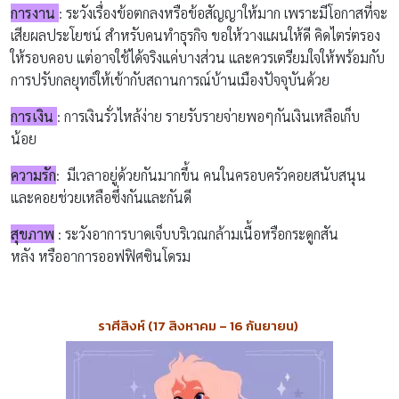
การงาน
:
ระวังเรื่องข้อตกลงหรือข้อสัญญาให้มาก เพราะ
มีโอกาสที่จะ
เสียผลประโยชน์
สำหรับคนทำธุรกิจ ขอให้วางแผนให้ดี คิดไตร่ตรอง
ให้รอบคอบ
แต่อาจใช้ได้จริงแค่บางส่วน และควรเตรียมใจให้พร้อมกับ
การปรับกลยุทธ์ให้เข้ากับสถานการณ์บ้านเมืองปัจจุบันด้วย
การเงิน
:
การเงินรั่วไหล้ง่าย
รายรับรายจ่ายพอๆกัน
เงินเหลือเก็บ
น้อย
ความรัก
:
มีเวลาอยู่ด้วยกันมากขึ้น
คนในครอบครัวคอยสนับสนุน
และคอยช่วยเหลือซึ่งกันและกันดี
สุขภาพ
:
ระวังอาการบาดเจ็บบริเวณกล้ามเนื้อหรือกระดูกสัน
หลัง
หรืออาการ
ออฟฟิศซินโดรม
ราศีสิงห์
(17
สิงหาคม
– 16
กันยายน
)