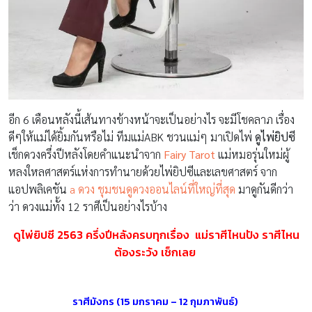
อีก 6 เดือนหลังนี้เส้นทางข้างหน้าจะเป็นอย่างไร จะมีโชคลาภ เรื่อง
ดีๆให้แม่ได้ยิ้มกันหรือไม่ ทีมแม่ABK ชวนแม่ๆ มาเปิดไพ่
ดูไพ่ยิปซ
เช็กดวงครึ่งปีหลังโดยคำแนะนำจาก
Fairy Tarot
แม่หมอรุ่นใหม่ผู้
หลงใหลศาสตร์แห่งการทำนายด้วยไพ่ยิปซีและเลขศาสตร์ จาก
แอปพลิเคชัน
a ดวง ชุมชนดูดวงออนไลน์ที่ใหญ่ที่สุด
มาดูกันดีกว่า
ว่า ดวงแม่ทั้ง 12 ราศีเป็นอย่างไรบ้าง
ดูไพ่ยิปซี
2563
ครึ่งปีหลังครบทุกเรื่อง
แม่ราศีไหนปัง
ราศีไหน
ต้องระวัง
เช็กเลย
ราศีมังกร
(15
มกราคม
– 12
กุมภาพันธ์
)