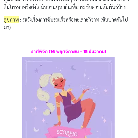
ลืมโทรหาหรือส่งไลน์หวานๆหากันเพื่อกระชับความสัมพันธ์บ้าง
สุขภาพ
:
ระวังเรื่องการขับรถเเร็วหรือทะเลาะวิวาท
(
ขับปาดกันไป
มา
)
ราศีพิจิก
(16
พ
ฤศจิกายน – 15
ธันวาคม
)