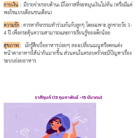
การเงิน
:
มีรายจ่ายรอบด้านเ
มีโอกาสที่จะหมุนเงินไม่ทัน
(หรือมีแค่
พอใชแบบ
เดือนชนเดือน
)
ความรัก
: ควรหากิจกรรมทำร่วมกันกับลูกๆ โดยเฉพาะ
ลูกชายวัย
3-
4
ปี
เพื่อกระตุ้นความสามารถและการเรียนรู้ของเด็กน้อย
สุขภาพ
: มักรู้สึก
เบื่ออาหารบ่อยๆ ลอง
เปลี่ยนเมนูหรือตกแต่ง
หน้าตาอาหารให้น่ากินมากขึ้น ส่วน
คนในครอบครัวจะมีปัญหาเรื่อง
ระบบย่อยอาหาร
ราศีกุมภ์
(13
กุมภาพันธ์
-15 มีนาคม)