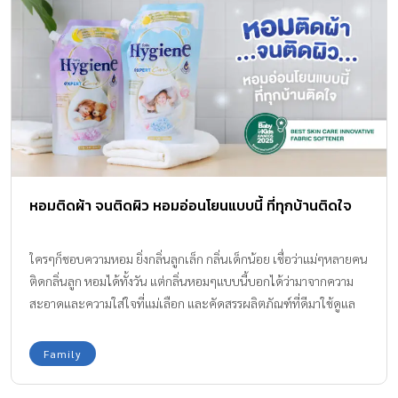
หอมติดผ้า จนติดผิว หอมอ่อนโยนแบบนี้ ที่ทุกบ้านติดใจ
ใครๆก็ชอบความหอม ยิ่งกลิ่นลูกเล็ก กลิ่นเด็กน้อย เชื่อว่าแม่ๆหลายคน
ติดกลิ่นลูก หอมได้ทั้งวัน แต่กลิ่นหอมๆแบบนี้บอกได้ว่ามาจากความ
สะอาดและความใส่ใจที่แม่เลือก และคัดสรรผลิตภัณฑ์ที่ดีมาใช้ดูแล
ลูกน้อย และ ทุกคนในครอบครัว เรามั่นใจว่าคุณแม่ทุกคนย่อมใส่ใจ
เรื่องเสื้อผ้าและสะอาด หอม เพื่อสัมผัสนุ่มอ่อนโยน ป้องกันทุกกลิ่นอับ
Family
กลิ่นไม่พึงประสงค์ ไม่ระคายเคือง ทำให้การเลือกผลิตภัณฑ์ที่ตอบ
โจทย์เป็นเรื่องสำคัญ และนี่คือคำตอบ เพราะทีมแม่ ABK ทดสอบมาให้