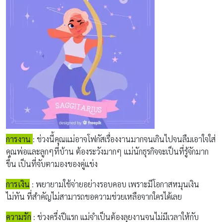
การงาน
: ช่วงนี้คุณแม่อาจ
โฟกัสเรื่องงานมากจนเกินไปจนลืมเอาใจใส่
คุณพ่อและลูกๆที่บ้าน ต้องระวังมากๆ
แม่นัก
ธุรกิจจะเป็นที่รู้จักมาก
ขึ้น
เป็นที่จับตามองของคู่แข่ง
การเงิน
:
พยายามใช้จ่ายอย่างรอบคอบ
เพราะ
มีโอกาสหมุนเงิน
ไม่ทัน ที่สำคัญไม่สามารถขอความช่วยเหลือจากใครได้เลย
ความรัก
: ช่วง
ครึ่งปีแรก แม่จำเป็นต้องลุยงานจนไม่มีเวลาให้กับ