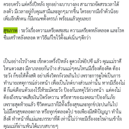
ครอบครัว
แต่
ครึ่งปีหลัง ทุกอย่างเบาบางลง สามารถจัดสรรเวลาได้
ลงตัว มีเวลาอยู่กับคุณสามีและลูกๆมากขึ้น
ใครอยากมีเจ้าตัวน้อย
เพิ่มอีกสักคน ก็
มีเกณฑตั้งครรภ์ พร้อมแล้วลุยเลย!!
ส
ุขภาพ
:
ระวังเรื่องความเครียดสะสม
ความเครียดหลังคลอด
และ
โรค
ซึมเศร้าหลังคลอด หาวิธีแก้ไขไว้ตั้งแต่เนิ่นๆดีกว่า
เป็นอย่างไรบ้างคะ เช็กดวงครึ่งปีหลัง ดูดวงไพ่ยิปซี แล้ว คุณแม่ราศี
ไหนดวงเฮง มีลาภลอยกันบ้าง ส่วนแม่ๆคนไหนมีเรื่องต้องคิด ต้อง
ระวัง ก็ขอให้ตั้งสติ อย่าเพิ่งวิตกกังวลเกินไป เพราะการดูไพ่เป็นการ
ทำนายเหตุการณ์ล่วงหน้า เพื่อเป็นไกด์บางส่วนเท่านั้น หากมีเรื่องไม่
ดี ก็แค่เตือนตัวเองไว้ให้ระมัดระวัง ป้องกันเหตุไว้ล่วงหน้า แต่คงไม่
ต้องถึงขนาดเสียเงินปัดรังควาน หรือหาของมงคลมาป้องกันภัย
เพราะสุดท้ายแล้ว ชีวิตคนเราก็มีทั้งเรื่องสุขและทุกข์ปะปนกันไป
ไม่มีใครสุขตลอดกาล หรือทุกข์ตลอดไป ขอเพียงมีสติปัญญา ทำใน
สิ่งดี ทำหน้าที่แม่และภรรยาที่ดี เท่านี้ไม่ว่าจะมีเรื่องอะไรผ่านเข้าใจ
คุณแม่ก็ผ่านพ้นได้แบบสบายๆ