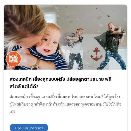
แล้วว่าผ้านุ่ม หอมติดผ้าจนติดผิวลูกจริง ชอบตั้งแต่คุณแม่ ไปจนถึงคุณ
พ่อบ้าน เพราะความหอมช่วยให้อารมณ์และจิตใจดีตามไปด้วย เสื้อผ้า
ที่หอมสะอาดทำให้เด็กรู้สึกดีกับตัวเอง ในเด็กเล็กคือความสบาย ลด
อาการงอแงได้ สำคัญที่สุดกลิ่นหอม สร้างความผ่อนคลายให้กับทุก
คนในบ้าน กลิ่นหอมอ่อนๆ จากเสื้อผ้าช่วยสร้างบรรยากาศที่สงบ ผ่อน
คลาย ช่วยให้ลูกน้อยอารมณ์ดี และนอนหลับได้ดีแม่พ่อก็ได้พักผ่อนไป
ด้วยกัน ทำไมถึงต้องเลือกผลิตภัณฑ์ปรับผ้านุ่ม เพราะ Hygiene
Expert Care Special Edition Skin Care Series ผสานสารสกัดบำรุง
ผิว ไนอะซินาไมด์ (Niacinamide) หอมละมุน ติดผิวยาวนาน เพราะ
เป็นผลิตภัณฑ์ปรับผ้านุ่มสูตรเข้มข้นพิเศษ อ่อนโยนและได้รับการ
ส่องเทคนิค เลี้ยงลูกแบบฝรั่ง ปล่อยลูกตามสบาย ฟรี
ทดสอบผิวหนัง (Dermatologically Tested) หอมละมุนอ่อนโยน
สไตล์ แต่ได้ดี?
กลิ่นติดผ้าจนติดผิวนานตลอดวัน ป้องกันทุกกลิ่นอับ […]
ส่องเทคนิค เลี้ยงลูกแบบฝรั่ง เลี้ยงแบบไหน สอนแบบไหน? ให้ลูกเป็น
ผู้ใหญ่เกินอายุ กล้าคิด กล้าทำ กล้าแสดงออก พูดจาฉะฉาน มั่นใจในตัว
เอง
Tips For Parents