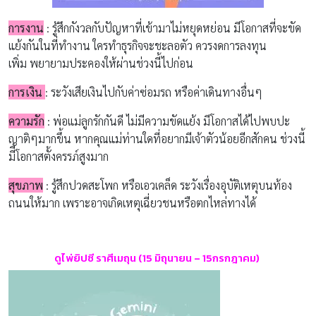
การงาน
: รู้สึก
กังวลกับปัญหาที่เข้ามาไม่หยุดหย่อน
มีโอกาสที่จะขัด
แย้งกันในที่ทำงาน
ใครทำ
ธุรกิจจะชะลอตัว
ควร
งดการลงทุน
เพิ่ม
พยายามประคองให้ผ่านช่วงนี้ไปก่อน
การเงิน
:
ระวังเสียเงินไปกับค่าซ่อมรถ หรือค่าเดินทางอื่นๆ
ความรัก
:
พ่อแม่ลูกรักกันดี ไม่มีความขัดแย้ง มีโอกาสได้ไป
พบปะ
ญาติๆมากขึ้น
หากคุณแม่ท่านใดที่อยากมีเจ้าตัวน้อยอีกสักคน ช่วงนี้
มี
ีโอกาสตั้งครรภ์สูงมาก
สุขภาพ
: รู้สึก
ปวดสะโพก
หรือ
เอวเคล็ด ระวังเรื่องอุบัติเหตุบนท้อง
ถนนให้มาก เพราะอาจเกิดเหตุ
เฉี่ยวชนหรือตกไหล่ทางได้
ดูไพ่ยิปซี ราศีเมถุน
(15
มิถุนายน
– 15กรกฎาคม)