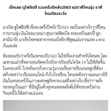
เช็กเลย ดูไพ่ยิปซี ดวงครึ่งปีหลัง2563 แม่ราศีไหนรุ่ง ราศี
ไหนต้องระวัง
มาเปิด
ดูไพ่ยิปซี
เช็กดวงครึ่งปีหลัง ปี2563 จะเป็นอย่างไร ราศีไหน
การงานพุ่ง เงินไหลมาเทมา สุขภาพฟิตเป๊ะ ครอบครัวแฮปปี้ ลูก-
สามีน่ารัก มาเช็กโชคชะตาจากหมอไพ่ยิปซีสุดแม่นจากแอพ a ดวง
กันเลยค่ะ
ต้องยอมรับว่าครึ่งปีแรกของปี2563 ไม่ใช่เรื่องง่ายสำหรับใครเลย โดย
เฉพาะแม่ๆที่หลายคนจิตตกไปกับการป้องกันโควิด-19 ไม่ให้เกิดขึ้น
ในครอบครัว ไปพร้อมๆกับความวุ่นวายเรื่องการเรียนของลูกที่ต้อง
สลับระหว่าง เรียนออนไลน์ กับไปโรงเรียน ไหนจะต้องวางแผนการใช้
เงินในครอบครัวในภาวะเศรษฐกิจขาลง แต่ถึงอย่างไร เชื่อว่า“พลัง
ของคนเป็นแม่” ที่มีอยู่ในตัวทุกคนคอยผลักดันให้ครอบครัวผ่าน
วิกฤตนี้ไปได้อย่างแน่นอน