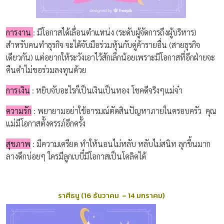
การงาน
:
มีโอกาสได้เลื่อนตำแหน่ง
(
ระดับผู้จัดการถึงผู้บริหาร
)
สำหรับคนทำ
ธุรกิจ
จะได้จับมือร่วมหุ้นกับคู่ค้ารายอื่น
(
สายธุรกิจ
เดียวกัน
)
แต่อยากให้ระวังเอาไว้สักเล็กน้อยเพราะมีโอกาสที่อีกฝ่ายจะ
คืนคำไม่ขอร่วมลงทุนด้วย
การเงิน
:
หยิบจับอะไรก็เป็นเงินเป็นทอง โชคดีจริงๆแม่จ๋า
ความรัก
:
พยายามอย่าใช้อารมณ์ตัดสินปัญหาภายในครอบครัว
คุณ
แม่
มีโอกาสตั้งครรภ์อีกครั้ง
สุขภาพ
:
มีความเครียด ทำให้นอนไม่หลับ หลับไม่สนิท ลุกขึ้นมาก
ลางดึกบ่อยๆ ใครมีลูกเบบี๋มีโอกาสเป็นโคลิคได้
ราศีธนู
(16 ธันวาคม – 14
มกราคม
)