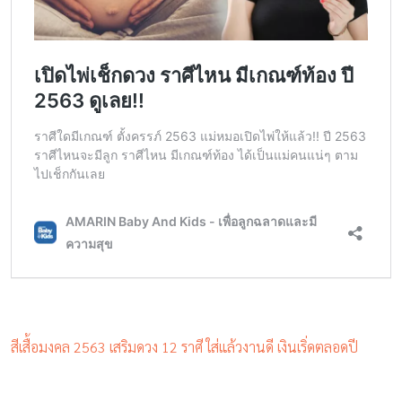
สีเสื้อมงคล 2563 เสริมดวง 12 ราศี ใส่แล้วงานดี เงินเริ่ดตลอดปี