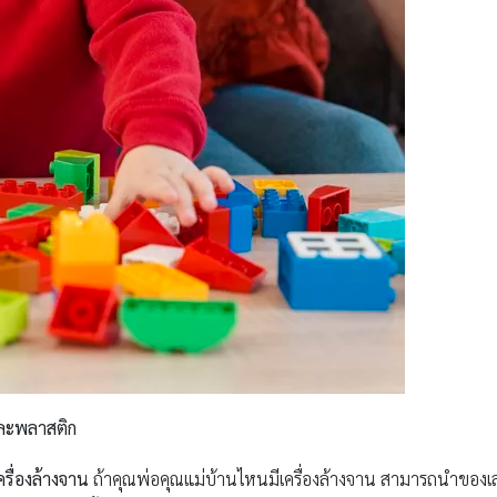
ละพลาสติก
รื่องล้างจาน
ถ้าคุณพ่อคุณแม่บ้านไหนมีเครื่องล้างจาน สามารถนำของเล่