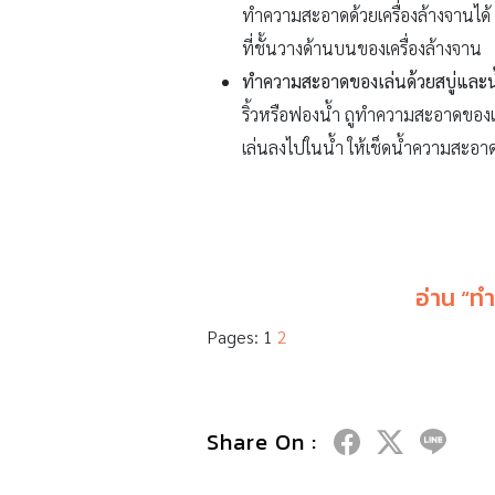
ทำความสะอาดด้วยเครื่องล้างจานได้ เช
ที่ชั้นวางด้านบนของเครื่องล้างจาน
ทำความสะอาดของเล่นด้วยสบู่และ
ริ้วหรือฟองน้ำ ถูทำความสะอาดของเ
เล่นลงไปในน้ำ ให้เช็ดน้ำความสะอ
อ่าน “
ทำ
Pages:
1
2
Share On :