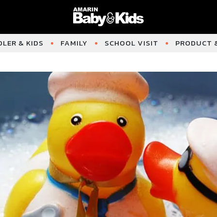
LER & KIDS
FAMILY
SCHOOL VISIT
PRODUCT &