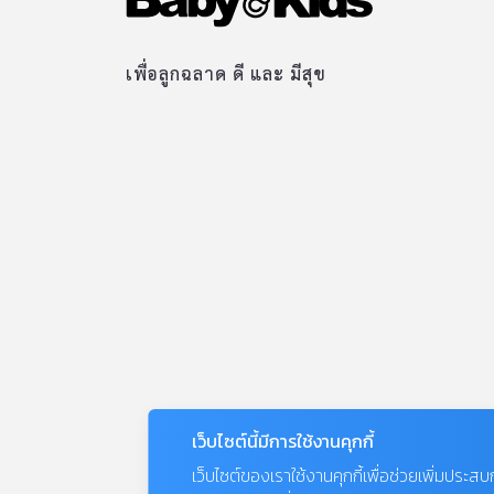
เพื่อลูกฉลาด ดี และ มีสุข
เว็บไซต์นี้มีการใช้งานคุกกี้
เว็บไซต์ของเราใช้งานคุกกี้เพื่อช่วยเพิ่มประส