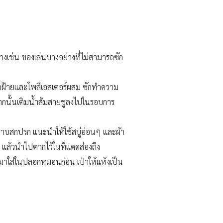
เช่น ของเล่นบางอย่างที่ไม่สามารถซัก
ากฝ้ายและโพลีเอสเตอร์ผสม ซักทำความ
ากนั้นเติมน้ำส้มสายชูลงไปในรอบการ
ราบสกปรก แนะนำให้ใช้สบู่อ่อนๆ และผ้า
ย แล้วนำไปตากไว้ในที่แดดส่องถึง
ำมาใส่ในปลอกหมอนก่อน เป่าให้แห้งเป็น