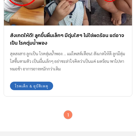
สังเกตให้ดี! ลูกขึ้นผื่นเล็กๆ มีตุ่มใสๆ ไม่ใช่ผดร้อน แต่อาจ
เป็น โรคตุ่มน้ำพอง
สุดสงสาร ลูกเป็น โรคตุ่มน้ำพอง ... แม่โพสต์เตือน! สังเกตให้ดี ลูกมีตุ่ม
ใสขึ้นตามตัว เป็นผื่นเล็กๆ อย่าชะล่าใจคิดว่าเป็นแค่ ผดร้อน พาไปหา
หมอช้า อาการอาจหนักกว่าเดิม
โรคเด็ก & อุบัติเหตุ
1