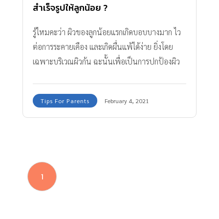
สำเร็จรูปให้ลูกน้อย ?
รู้ไหมคะว่า ผิวของลูกน้อยแรกเกิดบอบบางมาก ไว
ต่อการระคายเคือง และเกิดผื่นแพ้ได้ง่าย ยิ่งโดย
เฉพาะบริเวณผิวก้น ฉะนั้นเพื่อเป็นการปกป้องผิว
ก้นของลูกน้อยให้มีสุขภาพดี คุณพ่อคุณแม่มือใหม่
จำเป็นต้องให้ความอ่อนโยน นุ่ม สบายต่อผิวก้นลูก
Tips For Parents
February 4, 2021
ค่ะ
1