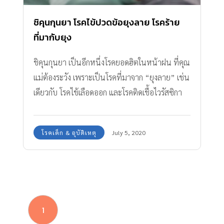
ชิคุนกุนยา โรคไข้ปวดข้อยุงลาย โรคร้าย
ที่มากับยุง
ชิคุนกุนยา เป็นอีกหนึ่งโรคยอดฮิตในหน้าฝน ที่คุณ
แม่ต้องระวัง เพราะเป็นโรคที่มาจาก “ยุงลาย” เช่น
เดียวกับ โรคไข้เลือดออก และโรคติดเชื้อไวรัสซิกา
โดยสถานการณ์โรคไข้ปวดข้อยุงลายหรือ ชิคุนกุน
ยา ในปี 2563 ถึงวันที่ 10 มิถุนายน พบผู้ป่วยแล้ว
โรคเด็ก & อุบัติเหตุ
July 5, 2020
1,630 ราย ต่อมาถึงวันที่ 5 กรกฎาคม พบผู้ป่วย
สะสม 3,258 รายจาก 56 จังหวัด จะเห็นได้ว่า
ตัวเลขผู้ป่วยจากโรคชิคุนกุนยา เพิ่มขึ้นเป็นเท่าตัว
ในเวลาเพียง 1 เดือน วันนี้ #ทีมแม่ABK จึงมีข้อมูล
มาบอกเพื่อให้เตรียมพร้อมในการรับมือกันค่ะ ชิคุ
1
นกุนยา โรคไข้ปวดข้อยุงลาย โรคร้ายที่มากับยุง