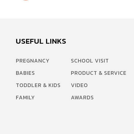
นายแพทย์สุวรรณชัย วัฒนายิ่งเจริญชัย อธิบดีกรม
ควบคุมโรค เปิดเผยว่า จากการเฝ้าระวังของกรม
ควบคุมโรค สถานการณ์โรคไข้ปวดข้อยุงลายหรือ
โรคชิคุนกุนยา ในปี 2563 พบผู้ป่วยแล้ว 3,258
ราย จาก 56 จังหวัด ไม่มีผู้เสียชีวิต คาดว่าในช่วงนี้
USEFUL LINKS
มีโอกาสจะพบผู้ป่วยโรคไข้ปวดข้อยุงลายเพิ่มขึ้น
เนื่องจากมีฝนตกในหลายพื้นที่ของประเทศไทย
PREGNANCY
SCHOOL VISIT
[…]
BABIES
PRODUCT & SERVICE
TODDLER & KIDS
VIDEO
FAMILY
AWARDS