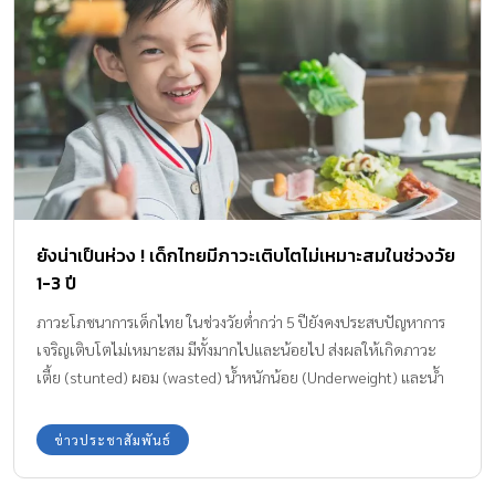
ยังน่าเป็นห่วง ! เด็กไทยมีภาวะเติบโตไม่เหมาะสมในช่วงวัย
1-3 ปี
ภาวะโภชนาการเด็กไทย ในช่วงวัยต่ำกว่า 5 ปียังคงประสบปัญหาการ
เจริญเติบโตไม่เหมาะสม มีทั้งมากไปและน้อยไป ส่งผลให้เกิดภาวะ
เตี้ย (stunted) ผอม (wasted) น้ำหนักน้อย (Underweight) และน้ำ
หนักเกิน (Overweight) โดยเฉพาะในช่วงวัย 1-3 ปี จะเห็นได้จาก
กราฟในกรอบเส้นประช่วงอายุระหว่าง 12-36 เดือน แสดงภาวการณ์
ข่าวประชาสัมพันธ์
เจริญเติบโตไม่เหมาะสมมากที่สุด สาเหตุมาจากการขาดสมดุลด้าน
โภชนาการโดยได้รับสารอาหารจำเป็นต่อการเจริญเติบโตไม่เพียงพอ