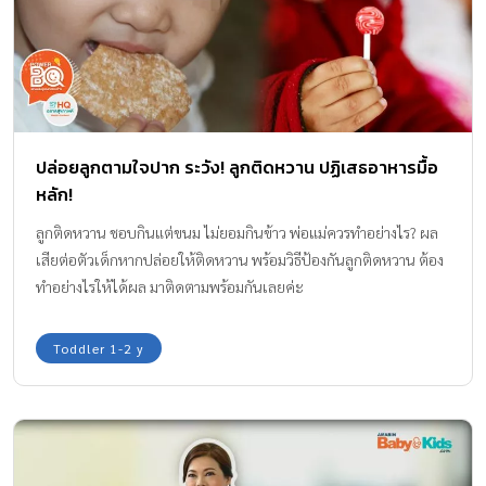
พูดคำแรกของลูก หรือเมื่อลูกเริ่มเดินก้าวแรก คุณแม่ก็อยากภาคภูมิใจ
ไปกับความสำเร็จในทุก ๆ ก้าวของลูก แต่ด้วยสภาพสังคมในปัจจุบัน ที่
คุณแม่หลายคนต้องทำงานไปด้วย เลี้ยงลูกไปด้วย อาจทำให้คุณแม่มี
เวลาใส่ใจลูกน้อยลง ทั้ง ๆ ที่ลูกในวัยนี้เป็นวัยที่มีพัฒนาการที่
เปลี่ยนแปลงไปอย่างก้าวกระโดดอยู่ตลอดเวลา คุณแม่จึงยิ่งต้องใส่ใจ
ลูกน้อยเป็นอย่างมาก อาหารคือหนึ่งในปัจจัยสำคัญที่จะช่วยให้ลูกน้อย
ปล่อยลูกตามใจปาก ระวัง! ลูกติดหวาน ปฏิเสธอาหารมื้อ
เจริญเติบโตและมีพัฒนาการที่สมวัย คุณแม่ให้ลูกน้อยทานอาหารหลาก
หลัก!
หลายครบ 5 หมู่ และสามารถเสริมอาหารที่มีประโยชน์ให้ลูกในทุก ๆ วัน
ได้ด้วยผลิตภัณฑ์อย่าง ซีรีแล็ค จูเนียร์ โจ๊กผสมแซลมอน ฟักทองและ
ลูกติดหวาน ชอบกินแต่ขนม ไม่ยอมกินข้าว พ่อแม่ควรทำอย่างไร? ผล
แครอท ที่มี DHA, Omega3,6 พร้อม 5 สารอาหารสำคัญ ทั้งโปรตีน
เสียต่อตัวเด็กหากปล่อยให้ติดหวาน พร้อมวิธีป้องกันลูกติดหวาน ต้อง
คาร์โบไฮเดรต ไขมัน วิตามิน และแร่ธาตุหลากหลายชนิด […]
ทำอย่างไรให้ได้ผล มาติดตามพร้อมกันเลยค่ะ
Toddler 1-2 y