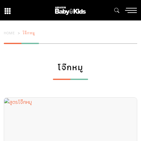
HOME
โจ๊กหมู
โจ๊กหมู