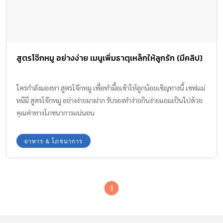
สูตรโจ๊กหมู อย่างง่าย เมนูเพิ่มธาตุเหล็กให้ลูกรัก (มีคลิป)
ใครกำลังมองหา สูตรโจ๊กหมู เพื่อทำมื้อเช้าให้ลูกน้อยเชิญทางนี้ เชฟแม่
หมีมี สูตรโจ๊กหมู อย่างง่ายมาฝาก รับรองทำง่ายกินง่ายแถมเป็นไปด้วย
คุณค่าทางโภชนาการแน่นอน
อาหาร & โภชนาการ
1