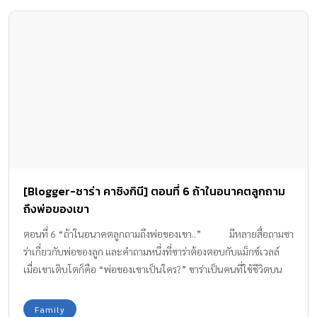
[Blogger-ซาร่า คาซิงกินี] ตอนที่ 6 ถ้าในอนาคตลูกถาม
ถึงพ่อของเขา
ตอนที่ 6 “ถ้าในอนาคตลูกถามถึงพ่อของเขา..” มีหลายสื่อถามซา
ร่าเกี่ยวกับพ่อของลูก และคำถามหนึ่งที่ซาร่าต้องตอบกับแม็กซ์เวลล์
เมื่อเขาเติบโตก็คือ “พ่อของเขาเป็นใคร?” ซาร่าเป็นคนที่ใช้ชีวิตบน
พื้นฐานอยู่กับปัจจุบันและความเป็นจริงค่ะ เราต้องอยู่กับความเป็นจริง
ตอนนี้แม็กซ์เวลล์ยังเล็กเกินกว่าจะเข้าใจ ซึ่งถ้าลูกเกิดถามคำถามนี้ใน
Family