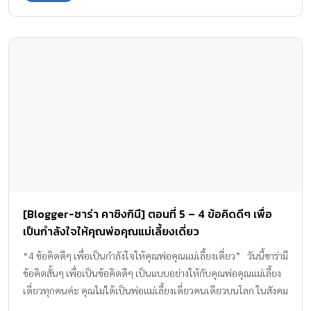
เร็วๆ นี้ ซาร่าก็จะอธิบายให้เขาเข้าใจแบบค่อยเป็นค่อยไปตามวัยของ
เขาที่เขาควรรู้ แล้วเมื่อวันหนึ่เขาโตขึ้นพร้อมที่จะเข้าใจ แม้ในบางครั้ง
ความจริงจะเป็นสิ่งเจ็บปวด ซาร่าเชื่อว่าแม็กซ์เวลล์รับได้แน่นอนค่ะ
เพราะซาร่าได้ชดเชยทุกสิ่งทุกอย่างให้เขา เป็นทั้งพ่อและแม่ ไม่
ว่าอะไรจะเกิดขึ้นเราจะมีกันและกัน เขาจะไม่รู้สึกว่าเขาขาดแน่นอน
[Blogger-ซาร่า คาซิงกินี] ตอนที่ 5 – 4 ข้อคิดดีๆ เพื่อ
เป็นกำลังใจให้คุณพ่อคุณแม่เลี้ยงเดี่ยว
“4 ข้อคิดดีๆ เพื่อเป็นกำลังใจให้คุณพ่อคุณแม่เลี้ยงเดี่ยว” วันนี้ซาร่ามี
ข้อคิดสั้นๆ เพื่อเป็นข้อคิดดีๆ เป็นแบบอย่างให้กับคุณพ่อคุณแม่เลี้ยง
เดี่ยวทุกคนค่ะ คุณไม่ได้เป็นพ่อแม่เลี้ยงเดี่ยวคนเดียวบนโลก ในสังคม
ก็ยังมีพ่อแม่เลี้ยงเดี่ยวคนอื่นๆ ที่เลี้ยงลูกคนเดียวเหมือนคุณ เป็นเรื่อง