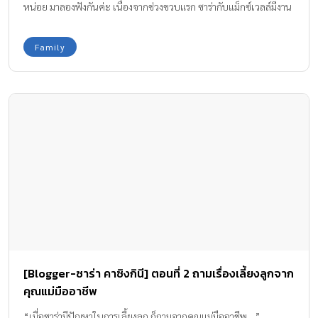
หน่อย มาลองฟังกันค่ะ เนื่องจากช่วงขวบแรก ซาร่ากับแม็กซ์เวลล์มีงาน
ออกอีเว้นท์คู่กันด้วยบ่อย ซาร่าจึงเอาเรื่องงานกับการเลี้ยงลูกมารวมกัน
เราไปไหน เขาก็ไปด้วยเสมอ ไม่ห่างกันเลย เพราะให้ลูกได้อยู่ใกล้ชิด
Family
กับเรา หิวก็กินนมเข้าเต้า ได้เล่นกับเขาไม่ห่าง เพราะว่า 2 ขวบปีแรก
สมองของเด็กจะพัฒนาจากอาหารและการเลี้ยงดู ได้สัมผัสจากแม่ ซึ่งดี
กว่าของเล่นชนิดอื่นๆ แต่ซาร่าก็จะมีธุรกิจส่วนตัวอยู่ 2 – 3 อย่างค่ะ
โดยจะเลือกงานที่ทำที่บ้านได้ เหมือนเอาออฟฟิศมาตั้งที่บ้าน คือ
ทำงานในบ้านและมีเวลาเลี้ยงลูกไปด้วย ส่วนการดูแลตัวเองก็มีบ้าง แต่
จะพาพี่แม็กซ์ไปด้วยเสมอ พูดง่ายๆ ว่าซาร่าห่างกับลูกน้อยมากจริงๆ
ค่ะ
[Blogger-ซาร่า คาซิงกินี] ตอนที่ 2 ถามเรื่องเลี้ยงลูกจาก
คุณแม่มืออาชีพ
“เมื่อซาร่ามีปัญหาในการเลี้ยงลูก ก็ถามจากคุณแม่มืออาชีพ…”