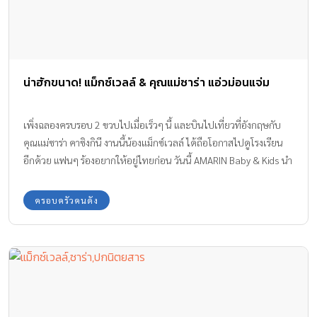
น่าฮักขนาด! แม็กซ์เวลล์ & คุณแม่ซาร่า แอ่วม่อนแจ่ม
เพิ่งฉลองครบรอบ 2 ขวบไปเมื่อเร็วๆ นี้ และบินไปเที่ยวที่อังกฤษกับ
คุณแม่ซาร่า คาซิงกินี งานนี้น้องแม็กซ์เวลล์ ได้ถือโอกาสไปดูโรงเรียน
อีกด้วย แฟนๆ ร้องอยากให้อยู่ไทยก่อน วันนี้ AMARIN Baby & Kids นำ
ภาพน้องแม็กซ์เวลล์ และ คุณแม่ซาร่า เมื่อตอนไปเที่ยว ม่อนแจ่ม มา
ฝากแฟนๆ ให้หายคิดถึงกันก่อนจ้า
ครอบครัวคนดัง