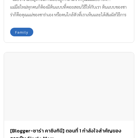
แม่มือใหม่ทุกคนก็ต้องมีต้นแบบที่คอยสอนวิธีให้กับเรา ต้นแบบของซา
ร่าก็คือคุณแม่ของซาร่าเอง หรือคนใกล้ตัวที่เราเห็นและได้สัมผัสวิธีการ
เลี้ยงลูกในแบบของเขา เวลาซาร่ามีปัญหาก็ปรึกษาพวกเขานี่แหละค่ะ
ซาร่าอยากเลี้ยงแม็กซ์เวลล์ให้ดีที่สุด เวลามีปัญหาที่เราไม่เคยเจอมา
Family
ก่อนก็ถามจากคนรอบตัวที่เคยผ่านเรื่องเหล่านี้มาแล้วและดูเป็นคุณแม่
มืออาชีพมากกว่าเรา คุณแม่เลี้ยงเดี่ยวหลายคนเลี้ยงลูกคนเดียว เวลา
ลูกดื้อก็ไม่รู้จะไปปรึกษาใคร เดี๋ยวนี้มีคลับ และกลุ่มทางโซเชี่ยลมีเดีย
สำหรับคุณแม่เลี้ยงเดี่ยวโดยเฉพาะ ซาร่าอยากแนะนำให้คนที่ไม่รู้จะ
ปรึกษาใครลองหากลุ่มที่เราคุยแล้วสบายใจไว้เป็นเพื่อนเรานะคะ อีก
มุมที่ดีคือเวลาเราได้ให้คำปรึกษาคุณแม่เลี้ยงเดี่ยวด้วยกัน แล้วคำ
แนะนำของเราช่วยเขาได้ มันรู้สึกดีมากๆ เลยค่ะ แม้ว่าหลายคน
จะเปรียบเทียบลูกตัวเองกับคนอื่นๆ แต่สำหรับแม็กซ์เวลล์แล้ว ซาร่าไม่
ได้คาดหวังอะไรมาก เขาไม่ต้องโตมาเป็นคนเก่งอะไรมากมาย แค่
เติบโตมาเป็นคนดี เป็นผู้ใหญ่ที่มีคุณภาพ อยู่ในสังคมได้อย่างมีความ
สุขก็พอแล้วค่ะ
[Blogger-ซาร่า คาซิงกินี] ตอนที่ 1 กำลังใจสำคัญของ