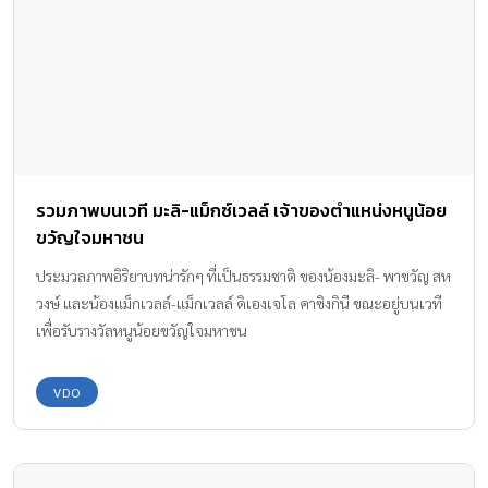
รวมภาพบนเวที มะลิ-แม็กซ์เวลล์ เจ้าของตำแหน่งหนูน้อย
ขวัญใจมหาชน
ประมวลภาพอิริยาบทน่ารักๆ ที่เป็นธรรมชาติ ของน้องมะลิ- พาขวัญ สห
วงษ์ และน้องแม็กเวลล์-แม็กเวลล์ ดิเองเจโล คาซิงกินี ขณะอยู่บนเวที
เพื่อรับรางวัลหนูน้อยขวัญใจมหาชน
VDO