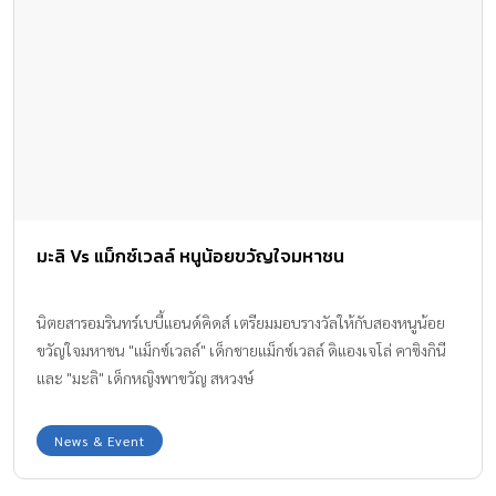
มะลิ Vs แม็กซ์เวลล์ หนูน้อยขวัญใจมหาชน
นิตยสารอมรินทร์เบบี้แอนด์คิดส์ เตรียมมอบรางวัลให้กับสองหนูน้อย
ขวัญใจมหาชน "แม็กซ์เวลล์" เด็กชายแม็กซ์เวลล์ ดิแองเจโล่ คาซิงกินี
และ "มะลิ" เด็กหญิงพาขวัญ สหวงษ์
News & Event