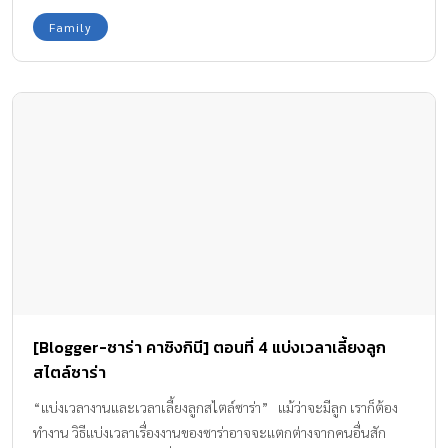
ธรรมดาที่ชีวิตจะมีผิดหวัง หรือสมหวังบ้าง คุณไม่ได้เป็นคนที่โชคร้าย
Family
ที่สุดในโลกนะคะ ลูกไม่ใช่ปัญหา แต่ลูกคือความสุข ถ้าคุณตั้งต้นว่าลูก
คือปัญหา ไม่ว่าลูกจะทำอะรก็จะผิดในสายตาคุณไปเสียหมด ให้คิด
ใหม่ว่าลูกคือของขวัญของคุณ แล้วคุณจะรู้ว่ามีหลายอย่างที่เป็นความ
สุขระหว่างวันสำหรับคุณ มองหน้าลูกให้บ่อยๆ ในแต่ละวันพัฒนาการ
ของเด็กเติบโตไปอย่างรวดเร็ว ลูกอาจจะทำอะไรทะเล้นๆ น่ารัก ให้คุณ
ได้ชื่นใจ แค่เขายิ้ม คุณก็จะมีความสุขหายท้อแท้แล้วค่ะ คุณไม่ได้อยู่
คนเดียว คุณเป็นทุกสิ่งทุกอย่างของลูก ในสายตาของลูก คุณคือทุกสิ่ง
ทุกอย่างของเขา ไม่ว่าคุณจะดุ หรือแสดงความรัก ลูกจะนึกถึงแต่คุณ
เขามีเราเป็นทุกสิ่งทุกอย่าง เมื่อไหร่ที่เราท้อแท้คิดถึงหน้าลูกเข้าไว้ค่ะ
กำลังใจมาเต็มเลยค่ะ ถึงเราจะไม่ได้มีอีกฝ่ายที่ช่วยเหลือเรา แต่ก็ไม่ได้
หมายความว่าเราตัวคนเดียว เรายังมีลูกตัวน้อยๆ ที่เป็นทุกสิ่งทุกอย่าง
ของเรา และมีเราเป็นทุกสิ่งทุกอย่างของเขาด้วยค่ะ
[Blogger-ซาร่า คาซิงกินี] ตอนที่ 4 แบ่งเวลาเลี้ยงลูก
สไตล์ซาร่า
“แบ่งเวลางานและเวลาเลี้ยงลูกสไตล์ซาร่า” แม้ว่าจะมีลูก เราก็ต้อง
ทำงาน วิธีแบ่งเวลาเรื่องงานของซาร่าอาจจะแตกต่างจากคนอื่นสัก