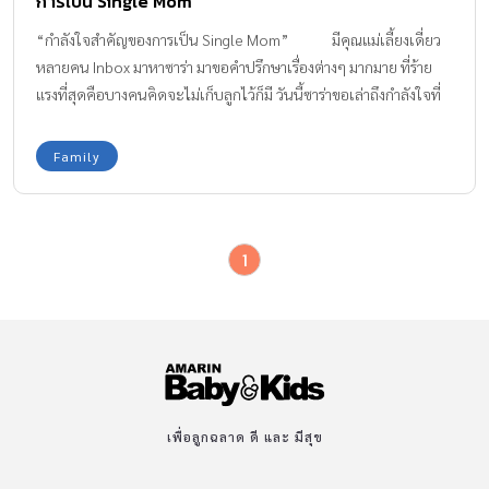
การเป็น Single Mom
“กำลังใจสำคัญของการเป็น Single Mom” มีคุณแม่เลี้ยงเดี่ยว
หลายคน Inbox มาหาซาร่า มาขอคำปรึกษาเรื่องต่างๆ มากมาย ที่ร้าย
แรงที่สุดคือบางคนคิดจะไม่เก็บลูกไว้ก็มี วันนี้ซาร่าขอเล่าถึงกำลังใจที่
ทำให้ซาร่าเลี้ยงแม็กซ์เวลล์ลำพังตัวคนเดียวได้อย่างเข้มแข็ง มาแลก
เปลี่ยนให้คุณแม่เลี้ยงเดี่ยวทุกคนได้ฟังกันค่ะ ลูกคือกำลังใจสำคัญ
Family
กำลังใจสำคัญของซาร่าก็คือลูก รอยยิ้มของเขาทำให้ซาร่าหายเหนื่อย
หายท้อ ความรักที่เรามีให้กับลูกทำให้เราอยากมีวันนี้และวันต่อๆ ไป
ความเป็นแม่ทำให้ผู้หญิงเข้มแข็ง รักแท้จากสายสัมพันธ์แม่ลูก ช่วยให้
1
ซาร่าเข็มแข็ง มีสติ โตเป็นผู้ใหญ่กว่าแต่ก่อนมาก มันทำให้ซาร่าใช้
เหตุผลตัดสินปัญหา ต่างจากแต่ก่อนที่ใช้แต่อารมณ์ อยากให้ลูกภูมิใจที่
มีเราเป็นแม่เขา เชื่อไหมคะว่า “ลูก” ทำให้ซาร่าอากเป็นคนที่ดีกว่าเดิม
อยากเป็นแม่ที่ดี และแข็งแกร่ง มันเหมือนกับความรู้สึกที่เราอยากเป็น
Super Hero ที่คอยอยู่ดูแลปกป้องลูก และสุดท้ายอยากจะบอกกับคุณ
ผู้หญิงทุกคนที่มีโอกาสได้เป็นคุณแม่แล้วว่า “ความรักที่มีต่อลูกสามารถ
ทำให้ผู้หญิงที่ขึ้นชื่อว่าเป็นแม่แล้ว ลุกขึ้นมาทำอะไรได้ตั้งมากมายหลาย
เพื่อลูกฉลาด ดี และ มีสุข
อย่าง โดยที่ตัวคุณเองก็คาดไม่ถึง” ซาร่าได้เลี้ยงลูกด้วยตัวเอง
รู้สึกมีความสุข และภูมิใจในอาชีพแม่มากๆ ค่ะ พอคิดได้แบบนี้แล้ว มัน