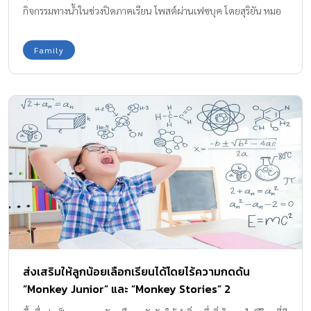
กิจกรรมทางน้ำในช่วงปิดภาคเรียน โพสต์ผ่านเฟซบุค โดยสุริยัน หมอ
หยอง สุจริตพลวงศ์ ขอบคุณข้อมูลและภาพจาก เฟซบุค โดยสุริยัน
หมอหยอง สุจริตพลวงศ์ www.khaosod.co.th
Family
ส่งเสริมให้ลูกน้อยเลือกเรียนได้โดยไร้ความกดดัน
“Monkey Junior” และ “Monkey Stories” 2
แอปพลิเคชันที่ช่วยให้การเรียนภาษาเป็นเรื่องสนุก