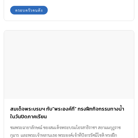
ครอบครัวคนดัง
สมเด็จพระบรมฯ กับ”พระองค์ที” ทรงฝึกกิจกรรมทางน้ำ
ในวันปิดภาคเรียน
ชมพระฉายาลักษณ์ ของสมเด็จพระบรมโอรสาธิราชฯ สยามมกุฎราช
กุมาร และพระเจ้าหลานเธอ พระองค์เจ้าทีปังกรรัศมีโชติ ทรงฝึก