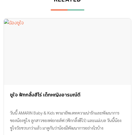
ชูใจ ฟักกลิ้งฮีโร่ เด็กหญิงอารมณ์ดี
วันนี้ AMARIN Baby & Kids พามาอัพเดทความน่ารักและพัฒนาการ
ของน้องชูใจ ลูกสาวของพ่อกอล์ฟ (ฟักกลิ้งฮีโร่) และแม่เบล วันนี้น้อง
ชูใจวัยขวบกว่าแล้ว มาดูกันว่าน้องมีพัฒนาการอย่างไรบ้าง