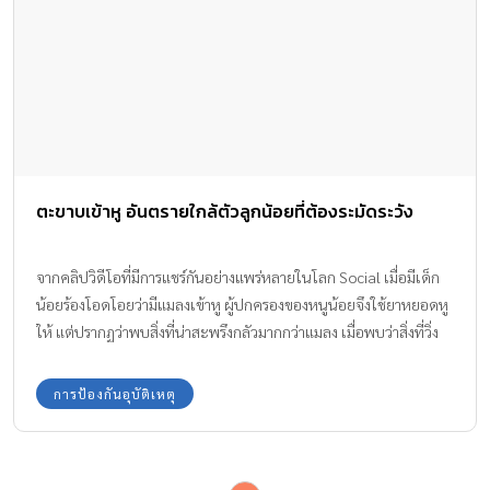
ตะขาบเข้าหู อันตรายใกล้ตัวลูกน้อยที่ต้องระมัดระวัง
จากคลิปวิดีโอที่มีการแชร์กันอย่างแพร่หลายในโลก Social เมื่อมีเด็ก
น้อยร้องโอดโอยว่ามีแมลงเข้าหู ผู้ปกครองของหนูน้อยจึงใช้ยาหยอดหู
ให้ แต่ปรากฏว่าพบสิ่งที่น่าสะพรึงกลัวมากกว่าแมลง เมื่อพบว่าสิ่งที่วิ่ง
ออกมาไม่ใช่แมลง ตะขาบเข้าหู ลูกน้อยโดยมีความยาวกว่า 2 นิ้ว
การป้องกันอุบัติเหตุ