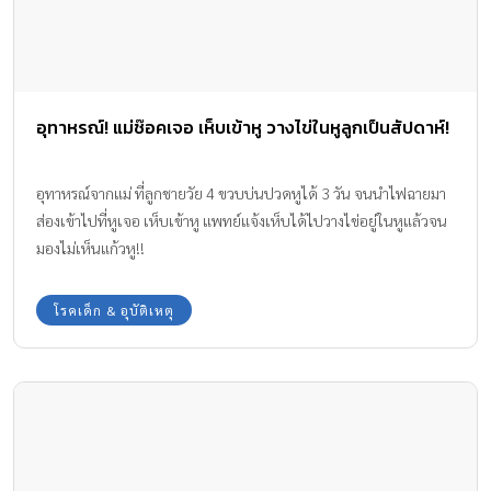
อุทาหรณ์! แม่ช๊อคเจอ เห็บเข้าหู วางไข่ในหูลูกเป็นสัปดาห์!
อุทาหรณ์จากแม่ ที่ลูกชายวัย 4 ขวบบ่นปวดหูได้ 3 วัน จนนำไฟฉายมา
ส่องเข้าไปที่หูเจอ เห็บเข้าหู แพทย์แจ้งเห็บได้ไปวางไข่อยู่ในหูแล้วจน
มองไม่เห็นแก้วหู!!
โรคเด็ก & อุบัติเหตุ