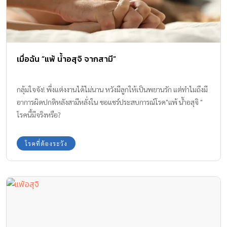
เมื่อฉัน “แพ้ น้ำอสุจิ จากสามี”
กลุ้มใจจัง! พึ่งแต่งงานได้ไม่นาน หวังมีลูกให้เป็นพยานรัก แต่ทำไมถึงมี
อาการผิดปกติหลังสามีหลั่งใน ขอแชร์ประสบการณ์โรค"แพ้ น้ำอสุจิ "
โรคนี้มีจริงหรือ?
โรคที่ต้องระวัง