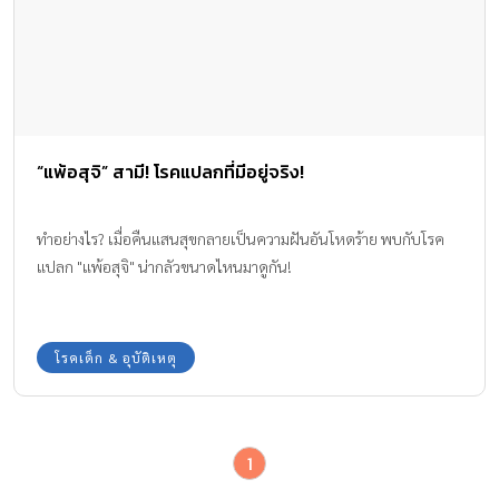
“แพ้อสุจิ” สามี! โรคแปลกที่มีอยู่จริง!
ทำอย่างไร? เมื่อคืนแสนสุขกลายเป็นความฝันอันโหดร้าย พบกับโรค
แปลก "แพ้อสุจิ" น่ากลัวขนาดไหนมาดูกัน!
โรคเด็ก & อุบัติเหตุ
1