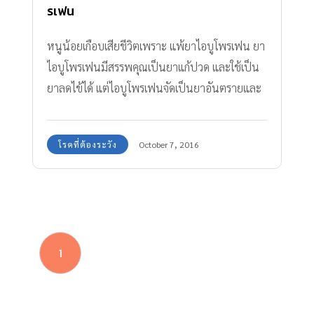
รเฟน
หนูน้อยเกือบเสียชีวิตเพราะ แพ้ยาไอบูโพรเฟน ยา
ไอบูโพรเฟนมีสรรพคุณเป็นยาแก้ปวด และใช้เป็น
ยาลดไข้ได้ แต่ไอบูโพรเฟนจัดเป็นยาอันตรายและ
มีผลข้างเคียงมากมาย เพื่อป้องกันการ แพ้ยาไอบู
โพรเฟน จึงไม่ควรซื้อยากินเอง และควรได้รับคำ
โรคที่ต้องระวัง
October 7, 2016
แนะนำในการใช้ยาจากแพทย์และเภสัชกรเท่านั้น
1