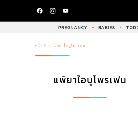
PREGNANCY
BABIES
TODD
HOME
แพ้ยาไอบูโพรเฟน
แพ้ยาไอบูโพรเฟน