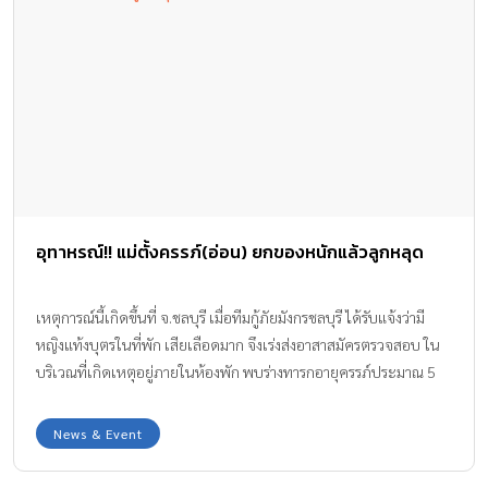
อุทาหรณ์!! แม่ตั้งครรภ์(อ่อน) ยกของหนักแล้วลูกหลุด
เหตุการณ์นี้เกิดขึ้นที่ จ.ชลบุรี เมื่อทีมกู้ภัยมังกรชลบุรี ได้รับแจ้งว่ามี
หญิงแท้งบุตรในที่พัก เสียเลือดมาก จึงเร่งส่งอาสาสมัครตรวจสอบ ใน
บริเวณที่เกิดเหตุอยู่ภายในห้องพัก พบร่างทารกอายุครรภ์ประมาณ 5
เดือนเสียชีวิตอยู่กับพื้นห้อง โดยแม่ของน้องแจ้งว่า ตนเองอายุ 21 ปี
(สัญชาติกระเหรี่ยง) ตั้งท้องมาได้ 3 เดือน (เจ้าหน้าที่แจ้งว่าเด็กน่าจะ 5
News & Event
เดือนแล้ว) ได้ไปยกของหนักเมื่อวานที่ผ่านมา … พอผ่านมาวันรุ่งขึ้น ก็
รู้สึกเจ็บท้องแล้วลูกก็หลุดออกมา ทั้งนี้ทีมกู้ภัยฯ จึงห่อร่างทารก พร้อม