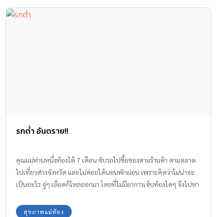
พาคุณแม่นำส่งไปตรวจรักษาตัวที่ โรงพยาบาลมหาวิทยาลัยบูรพาต่อไป
ทาง Amarin Baby & Kids จึงขอแสดงความเสียใจกับคุณแม่มา ณ ที่นี้
ด้วย หากคุณแม่ท้องไม่อยากให้เหตุการณ์นี้เกิดขึ้นกับคุณแม่ หากไม่จำ
เป็นจริงๆ หรือเลี่ยงได้ก็ควรเลี่ยง ไม่ควรยกของหนักต่างๆนะคะ >>
อ่านต่อ “ข้อห้ามและสิ่งที่แม่ท้องควรระวัง เพื่อป้องกันการแท้งและ
คลอดก่อนกำหนด” คลิกหน้า 2
รกต่ำ อันตราย!!
คุณแม่ท่านหนึ่งท้องได้ 7 เดือน ขับรถไปซื้อของตามร้านค้า ตามตลาด
ไปเที่ยวต่างจังหวัด และไม่ค่อยได้นอนพักผ่อน เพราะคิดว่าไม่น่าจะ
เป็นอะไร จู่ๆ เลือดก็ไหลออกมา โดยที่ไม่มีอาการเจ็บท้องใดๆ จึงไปหา
คุณหมอพบว่า "รกต่ำ" ต้องนอนอยู่บนเตียง ทำกิจกรรมทุกอย่างบน
เตียง
สุขภาพแม่ท้อง