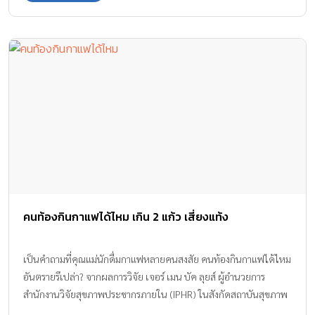
คนท้องกินกาแฟได้ไหม เกิน 2 แก้ว เสี่ยงแท้ง
เป็นคำถามที่คุณแม่นักดื่มกาแฟหลายคนสงสัย คนท้องกินกาแฟได้ไหม
อันตรายรึเปล่า? จากผลการวิจัย เจอร์ เมน บัค ลุยส์ ผู้อำนวยการ
สำนักงานวิจัยสุขภาพประชากรภายใน (IPHR) ในสังกัดสถาบันสุขภาพ
และพัฒนาการเด็กแห่งชาติ (NICHD) เมื่อปลายเดือนมีนาคมที่ผ่านมา