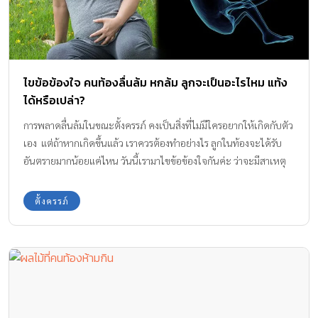
ไขข้อข้องใจ คนท้องลื่นล้ม หกล้ม ลูกจะเป็นอะไรไหม แท้ง
ได้หรือเปล่า?
การพลาดลื่นล้มในขณะตั้งครรภ์ คงเป็นสิ่งที่ไม่มีใครอยากให้เกิดกับตัว
เอง แต่ถ้าหากเกิดขึ้นแล้ว เราควรต้องทำอย่างไร ลูกในท้องจะได้รับ
อันตรายมากน้อยแค่ไหน วันนี้เรามาไขข้อข้องใจกันค่ะ ว่าจะมีสาเหตุ
และปัจจัยอะไรบ้าง ที่ทำให้ลูกน้อยในครรภ์ได้รับอันตรายรุนแรง จาก
การที่คนท้องลื่นล้มค่ะ
ตั้งครรภ์