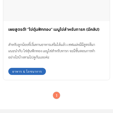
เผยสูตรดี! “ไข่ตุ๋นฟักทอง” เมนูไข่สําหรับทารก (มีคลิป)
สำหรับลูกน้อยที่เริ่มทานอาหารเสริมได้แล้ว เชฟแม่หมีมีสูตรดีมา
แนะนำกับ ไข่ตุ๋นฟักทอง เมนูไข่สําหรับทารก จะมีขั้นตอนการทำ
อย่างไรบ้างตามไปดูกันเลยค่ะ
อาหาร & โภชนาการ
1