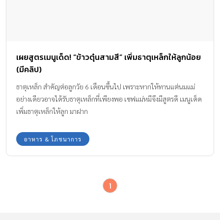
เผยสูตรเมนูเด็ด! “ข้าวตุ๋นสามสี” เพิ่มธาตุเหล็กให้ลูกน้อย
(มีคลิป)
ธาตุเหล็ก สำคัญต่อลูกวัย 6 เดือนขึ้นไป เพราะหากให้ทานแต่นมแม่
อย่างเดียวอาจได้รับธาตุเหล็กที่เพียงพอ เชฟแม่หมีจึงมีสูตรดี เมนูเด็ด
เพิ่มธาตุเหล็กให้ลูก มาฝาก
อาหาร & โภชนาการ
1