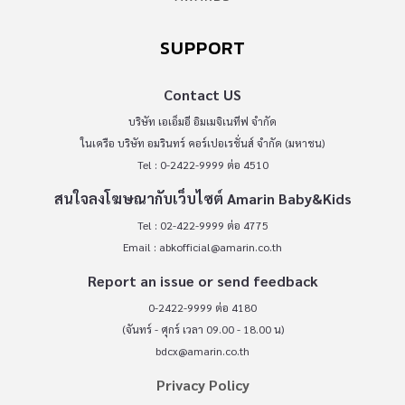
SUPPORT
Contact US
บริษัท เอเอ็มอี อิมเมจิเนทีฟ จำกัด
ในเครือ บริษัท อมรินทร์ คอร์เปอเรชั่นส์ จำกัด (มหาชน)
Tel : 0-2422-9999 ต่อ 4510
สนใจลงโฆษณากับเว็บไซต์ Amarin Baby&Kids
Tel : 02-422-9999 ต่อ 4775
Email :
abkofficial@amarin.co.th
Report an issue or send feedback
0-2422-9999 ต่อ 4180
(จันทร์ - ศุกร์ เวลา 09.00 - 18.00 น)
bdcx@amarin.co.th
Privacy Policy