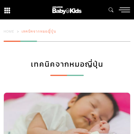
HOME
เทคนิคจากหมอญี่ปุ่น
เทคนิคจากหมอญี่ปุ่น