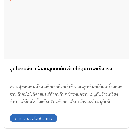
ลูกไม่กินผัก วิธีสอนลูกกินผัก ช่วยให้สุขภาพแข็งแรง
ความสุขของคนเป็นแม่คือการที่ทำกับข้าวแล้วลูกกับสามีกินเกลี้ยงหมด
จาน ถึงจะไม่ได้คำชม แต่ถ้าคนกินๆ ข้าวหมดจาน เมนูกับข้าวเกลี้ยง
สำรับ แค่นี้ก็ดีใจยิ้มแก้มแตกแล้วค่ะ แต่บางบ้านแม่ทำเมนูกับข้าว
เอาใจลูกสารพัดก็ไม่ยอมกินเลย แถมยิ่ง ถ้าเป็นเมนูผัก ลูกมักเขี่ยทิ้ง!!
ทีมงาน Amarin Baby & Kids มีวิธีทำให้ ลูกไม่กินผัก ค่อยๆ เปิดใจยอม
อาหาร และโภชนาการ
กินผัก มาฝากกันค่ะ