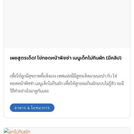
เผยสูตรเด็ด! ไข่ทอดหน้าพิซซ่า เมนูเด็กไม่กินผัก (มีคลิป)
เพื่อให้ลูกมีสุขภาพที่แข็งแรง เชฟแม่หมีมีสูตรเด็ดมาแนะนำ กับ ไข่
ทอดหน้าพิซซ่า เมนูเด็กไม่กินผัก เพื่อให้ลูกยอมกินผักแบบไม่รู้ตัว จะมี
วิธีทำอย่างไรมาดูกันเลย
อาหาร & โภชนาการ