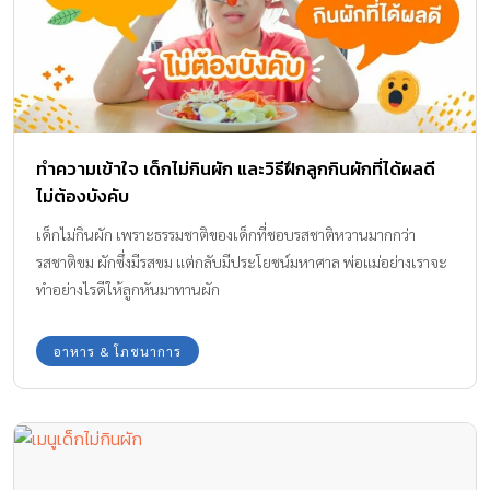
ช่วยต้านอนุมูลอิสระได้ดี ช่วยลดปริมาณไขมันไม่ดีชนิด LDL-
cholesterol ช่วยชะลอการเกิดโรคหัวใจหลอดเลือด […]
ทำความเข้าใจ เด็กไม่กินผัก และวิธีฝึกลูกกินผักที่ได้ผลดี
ไม่ต้องบังคับ
เด็กไม่กินผัก เพราะธรรมชาติของเด็กที่ชอบรสชาติหวานมากกว่า
รสชาติขม ผักซึ่งมีรสขม แต่กลับมีประโยชน์มหาศาล พ่อแม่อย่างเราจะ
ทำอย่างไรดีให้ลูกหันมาทานผัก
อาหาร & โภชนาการ