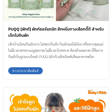
PUQQ [ผักก์] ผักก์ออร์แกนิก อีกหนึ่งทางเลือกดี๊ดี สำหรับ
เด็กไม่กินผัก
เด็กบ้านไหนกินผักยาก ไม่ชอบกินผัก กินผักผลไม้น้อย หรือหากคุณแม่
ไม่มีเวลาสรรหาเมนูสุขภาพ ไม่มีเวลาไปตลาด ต้องห้ามพลาด! นี่คือการ
กินผักในรูปแบบใหม่!! PUQQ [ผักก์] ผลิตภัณฑ์เสิรมอาหารชนิด
แคปซูล กินง่าย อัดแน่นไปด้วยส่วนผสมของผักและผลไม้ – บล็อคโคลี่
– แครอท – คะน้า – ผักกาดหอม – มะละกอ – หอมหัวใหญ่ – สัปปะรด
ข่าวประชาสัมพันธ์
– หอมแดง – มะเขือเทศ ซึ่งผักผลไม้ทั้ง 5 สีที่ให้สารอาหารไฟโตนิวเทรี
ยนท์ครบจบในซองเดียว มีประโยชน์ ดังนี้ – สีส้ม (เบต้า แคโรทีน,แค
โรทีนอยด์) สับปะรด แครอท มะละกอช่วยรักษาสุขภาพหัวใจและ
หลอดเลือด ลดคอเลสเตอรอลในเลือด ชะลอการเสื่อมของจอประสาท
ตา มีส่วนช่วยพัฒนาการมองเห็นของเด็กเล็ก – สีแดง (ไลโคปีน)
มะเขือเทศ ช่วยป้องกันมะเร็ง (โดยเฉพาะมะเร็งต่อมลูกหมาก) และ