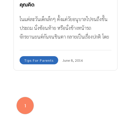
คุณคิด
ในแต่ละวันเด็กเล็กๆ ตั้งแต่วัยอนุบาลไปจนถึงชั้น
ประถม นั่งซ้อนท้าย หรือนั่งข้างหน้ารถ
จักรยานยนต์กันจนชินตา กลายเป็นเรื่องปกติ โดย
เฉพาะในต่างจังหวัด พ่อแม่มักนิยมใช้รถ
มอเตอร์ไซค์ไปส่งลูกๆ ที่โรงเรียนในตอนเช้า โดย
Tips For Parents
June 8, 2016
ไม่รู้เลยว่า เด็กเล็กซ้อนมอเตอร์ไซค์ อันตรายกว่าที่
คิด
1