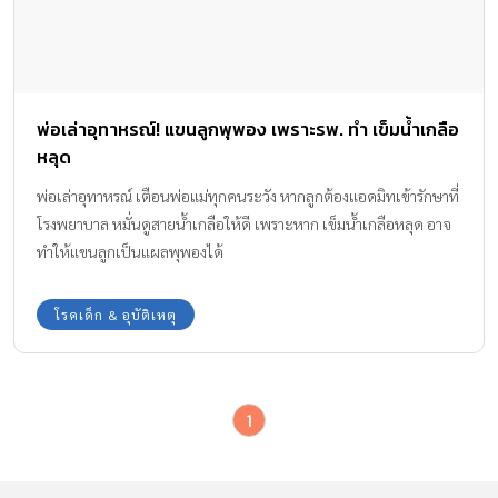
พ่อเล่าอุทาหรณ์! แขนลูกพุพอง เพราะรพ. ทำ เข็มน้ำเกลือ
หลุด
พ่อเล่าอุทาหรณ์ เตือนพ่อแม่ทุกคนระวัง หากลูกต้องแอดมิทเข้ารักษาที่
โรงพยาบาล หมั่นดูสายน้ำเกลือให้ดี เพราะหาก เข็มน้ำเกลือหลุด อาจ
ทำให้แขนลูกเป็นแผลพุพองได้
โรคเด็ก & อุบัติเหตุ
1