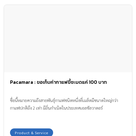
Pacamara : ขอเก็บค่ากาแฟขี้ชะมดแค่ 100 บาท
ชื่อนี้หมายความถึงสายพันธุ์กาแฟชนิดหนึ่งที่เมล็ดมีขนาดใหญ่กว่า
กาแฟปกติถึง 2 เท่า มีถิ่นกำเนิดในประเทศเอลซัลวาดอร์
Product & Service