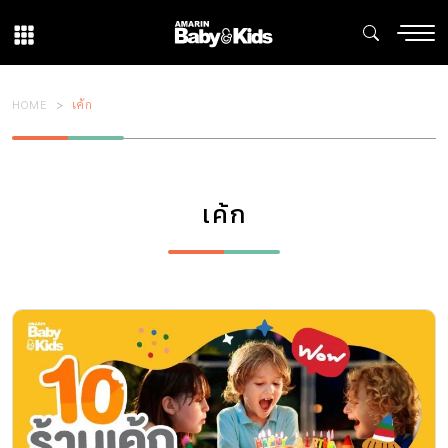
HOME
เค้ก
เค้ก