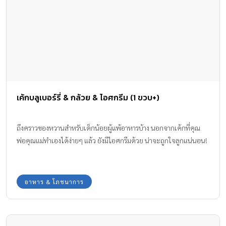
เค้กบลูเบอร์รี่ & กล้วย & ไอศกรีม (1 ขวบ+)
ถึงคราวของหวานสำหรับเด็กน้อยผู้แพ้อาหารบ้าง นอกจากเค้กที่คุณ
พ่อคุณแม่ทำเองได้ง่ายๆ แล้ว ยังมีไอศกรีมด้วย น่าจะถูกใจลูกแน่นอน!
อาหาร & โภชนาการ