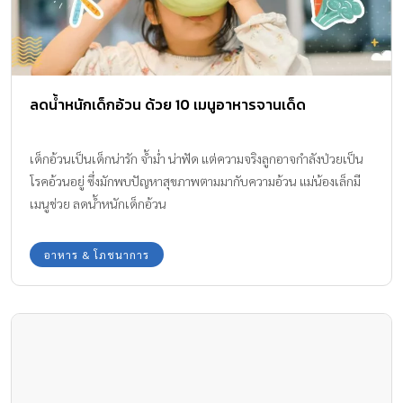
ลดน้ำหนักเด็กอ้วน ด้วย 10 เมนูอาหารจานเด็ด
เด็กอ้วนเป็นเด็กน่ารัก จ้ำม่ำ น่าฟัด แต่ความจริงลูกอาจกำลังป่วยเป็น
โรคอ้วนอยู่ ซึ่งมักพบปัญหาสุขภาพตามมากับความอ้วน แม่น้องเล็กมี
เมนูช่วย ลดน้ำหนักเด็กอ้วน
อาหาร & โภชนาการ